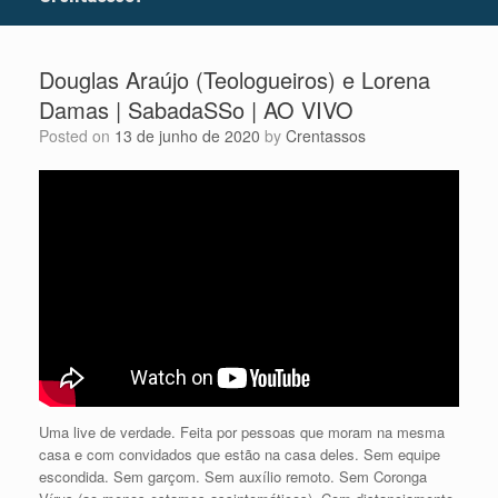
Douglas Araújo (Teologueiros) e Lorena
Damas | SabadaSSo | AO VIVO
Posted on
13 de junho de 2020
by
Crentassos
Uma live de verdade. Feita por pessoas que moram na mesma
casa e com convidados que estão na casa deles. Sem equipe
escondida. Sem garçom. Sem auxílio remoto. Sem Coronga