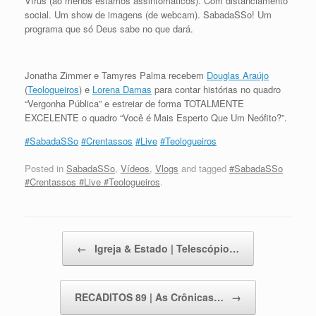
Vírus (ao menos estamos assintomáticos). Com distanciamento
social. Um show de imagens (de webcam). SabadaSSo! Um
programa que só Deus sabe no que dará.
Jonatha Zimmer e Tamyres Palma recebem
Douglas Araújo
(
Teologueiros
) e
Lorena Damas
para contar histórias no quadro
“Vergonha Pública” e estreiar de forma TOTALMENTE
EXCELENTE o quadro “Você é Mais Esperto Que Um Neófito?”.
#SabadaSSo
#Crentassos
#Live
#Teologueiros
Posted in
SabadaSSo
,
Vídeos
,
Vlogs
and tagged
#SabadaSSo
#Crentassos #Live #Teologueiros
.
Post navigation
←
Igreja & Estado | Telescópio…
RECADITOS 89 | As Crônicas…
→