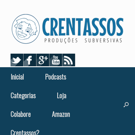
Skip
to
content
Inicial
Podcasts
Categorias
Loja
Colabore
Amazon
Crentassos?