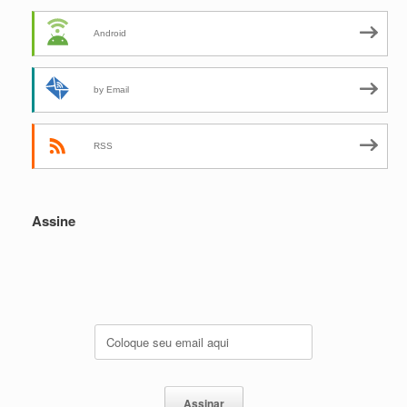
Android
by Email
RSS
Assine