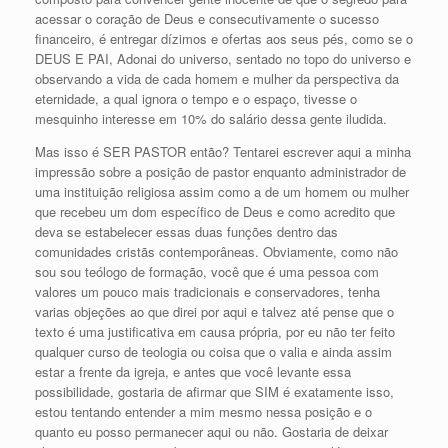
acessar o coração de Deus e consecutivamente o sucesso
financeiro, é entregar dízimos e ofertas aos seus pés, como se o
DEUS E PAI, Adonai do universo, sentado no topo do universo e
observando a vida de cada homem e mulher da perspectiva da
eternidade, a qual ignora o tempo e o espaço, tivesse o
mesquinho interesse em 10% do salário dessa gente iludida.
Mas isso é SER PASTOR então? Tentarei escrever aqui a minha
impressão sobre a posição de pastor enquanto administrador de
uma instituição religiosa assim como a de um homem ou mulher
que recebeu um dom específico de Deus e como acredito que
deva se estabelecer essas duas funções dentro das
comunidades cristãs contemporâneas. Obviamente, como não
sou sou teólogo de formação, você que é uma pessoa com
valores um pouco mais tradicionais e conservadores, tenha
varias objeções ao que direi por aqui e talvez até pense que o
texto é uma justificativa em causa própria, por eu não ter feito
qualquer curso de teologia ou coisa que o valia e ainda assim
estar a frente da igreja, e antes que você levante essa
possibilidade, gostaria de afirmar que SIM é exatamente isso,
estou tentando entender a mim mesmo nessa posição e o
quanto eu posso permanecer aqui ou não. Gostaria de deixar