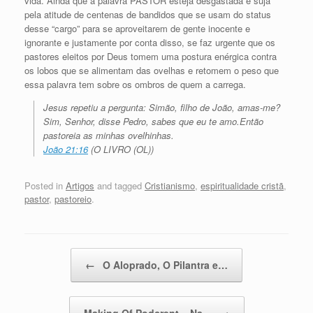
vida. Ainda que a palavra PASTOR esteja desgastada e suja
pela atitude de centenas de bandidos que se usam do status
desse “cargo” para se aproveitarem de gente inocente e
ignorante e justamente por conta disso, se faz urgente que os
pastores eleitos por Deus tomem uma postura enérgica contra
os lobos que se alimentam das ovelhas e retomem o peso que
essa palavra tem sobre os ombros de quem a carrega.
Jesus repetiu a pergunta: Simão, filho de João, amas-me?
Sim, Senhor, disse Pedro, sabes que eu te amo.Então
pastoreia as minhas ovelhinhas.
João 21:16
(O LIVRO (OL))
Posted in
Artigos
and tagged
Cristianismo
,
espiritualidade cristã
,
pastor
,
pastoreio
.
Post navigation
←
O Aloprado, O Pilantra e…