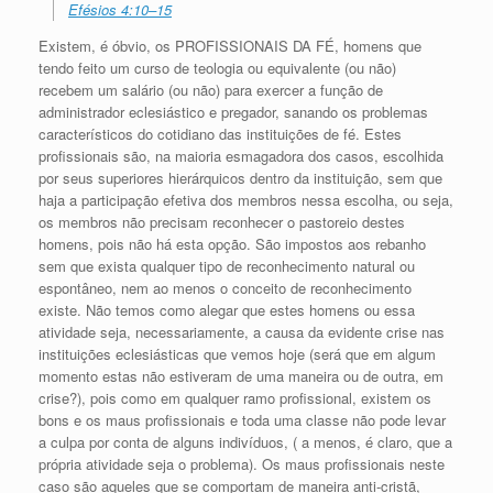
Efésios 4:10–15
Existem, é óbvio, os PROFISSIONAIS DA FÉ, homens que
tendo feito um curso de teologia ou equivalente (ou não)
recebem um salário (ou não) para exercer a função de
administrador eclesiástico e pregador, sanando os problemas
característicos do cotidiano das instituições de fé. Estes
profissionais são, na maioria esmagadora dos casos, escolhida
por seus superiores hierárquicos dentro da instituição, sem que
haja a participação efetiva dos membros nessa escolha, ou seja,
os membros não precisam reconhecer o pastoreio destes
homens, pois não há esta opção. São impostos aos rebanho
sem que exista qualquer tipo de reconhecimento natural ou
espontâneo, nem ao menos o conceito de reconhecimento
existe. Não temos como alegar que estes homens ou essa
atividade seja, necessariamente, a causa da evidente crise nas
instituições eclesiásticas que vemos hoje (será que em algum
momento estas não estiveram de uma maneira ou de outra, em
crise?), pois como em qualquer ramo profissional, existem os
bons e os maus profissionais e toda uma classe não pode levar
a culpa por conta de alguns indivíduos, ( a menos, é claro, que a
própria atividade seja o problema). Os maus profissionais neste
caso são aqueles que se comportam de maneira anti-cristã,