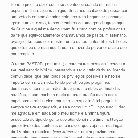
Bem, é preciso dizer que isso aconteceu quando eu, minha
esposa e filha e alguns amigos, tínhamos acabado de passar por
um período de aproximadamente ano sem frequentar nenhuma
igreja e antes disso, fomos membros de uma grande igreja aqui
de Curitiba a qual me deixou bem frustrado com os profissionais
da fé que equivocadamente chamávamos de pastor, missionário,
evangelista, apóstolo, mestre, entre outros tantos títulos bíblicos
que o tempo e o mau uso fizeram o favor de perverter quase que
por completo.
O termo PASTOR, para mim ( e para muitas pessoas ) perdeu o
seu real sentido bíblico, passando a ser o titulo dado ao líder da
comunidade, que tem todos os privilégios possíveis e não se
importa com mais nada, tendo por atribuição pregar nos
domingos e apertar as mãos de alguns membros ao final das
reuniões, e sem nenhum medo de errar, eu não queria esse
papel para a minha vida, por isso, a resposta à tal pergunta
sempre ficava engasgada, e saia como um “É… tipo isso!”. Não
me agradava em nada ter o meu nome e a minha figura
associada ao tipo de gente que abandonei na ultima instituição
que estive e dos centenas de bandidos que vejo nas madrugas
da TV aberta repetindo
ipsis litteris
um roteiro previamente
composto para convencer gente inocente de que o segredo para