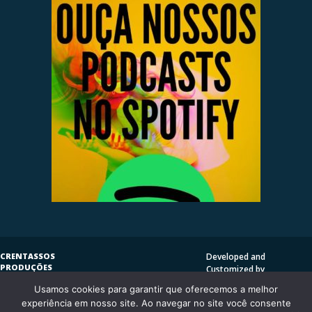
CRENTASSOS
Developed and
PRODUÇÕES
Customized by
SUBVERSIVAS
HENRIQUE SERRAT | LP
Usamos cookies para garantir que oferecemos a melhor
COPYLEFT
©
2009
DESIGN
CRENTASSOS
experiência em nosso site. Ao navegar no site você consente
Using
Vantage Theme
and
CURITIBA/PR - BRASIL