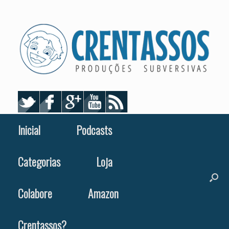
Skip
to
content
Inicial
Podcasts
Categorias
Loja
Colabore
Amazon
Crentassos?