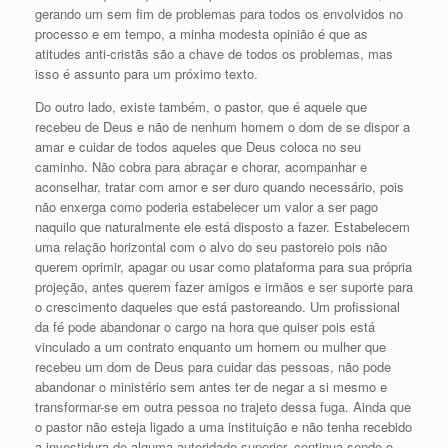
gerando um sem fim de problemas para todos os envolvidos no
processo e em tempo, a minha modesta opinião é que as
atitudes anti-cristãs são a chave de todos os problemas, mas
isso é assunto para um próximo texto.
Do outro lado, existe também, o pastor, que é aquele que
recebeu de Deus e não de nenhum homem o dom de se dispor a
amar e cuidar de todos aqueles que Deus coloca no seu
caminho. Não cobra para abraçar e chorar, acompanhar e
aconselhar, tratar com amor e ser duro quando necessário, pois
não enxerga como poderia estabelecer um valor a ser pago
naquilo que naturalmente ele está disposto a fazer. Estabelecem
uma relação horizontal com o alvo do seu pastoreio pois não
querem oprimir, apagar ou usar como plataforma para sua própria
projeção, antes querem fazer amigos e irmãos e ser suporte para
o crescimento daqueles que está pastoreando. Um profissional
da fé pode abandonar o cargo na hora que quiser pois está
vinculado a um contrato enquanto um homem ou mulher que
recebeu um dom de Deus para cuidar das pessoas, não pode
abandonar o ministério sem antes ter de negar a si mesmo e
transformar-se em outra pessoa no trajeto dessa fuga. Ainda que
o pastor não esteja ligado a uma instituição e não tenha recebido
a investidura de alguma autoridade superior, continua sendo o