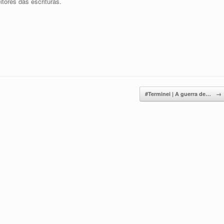
itores das escrituras.
#Terminei | A guerra de…
→