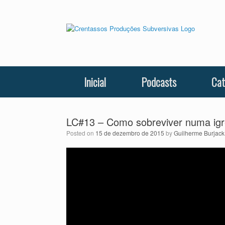
Skip
to
content
Inicial
Podcasts
Cat
LC#13 – Como sobreviver numa igr
Posted on
15 de dezembro de 2015
by
Guilherme Burjack