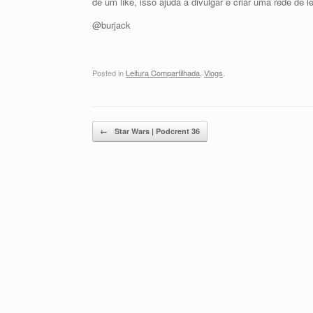
dê um like, isso ajuda a divulgar e criar uma rede de le
@burjack
Posted in
Leitura Compartilhada
,
Vlogs
.
Post navigation
←
Star Wars | Podcrent 36