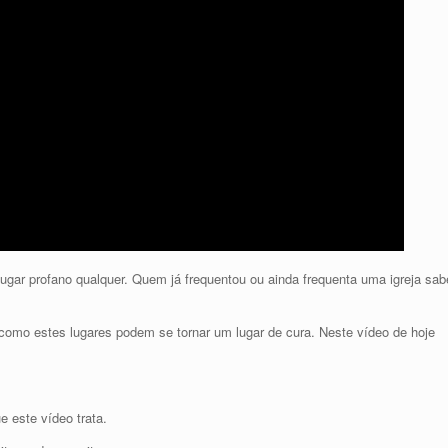
ugar profano qualquer. Quem já frequentou ou ainda frequenta uma igreja sab
 como estes lugares podem se tornar um lugar de cura. Neste vídeo de hoje
 este vídeo trata.