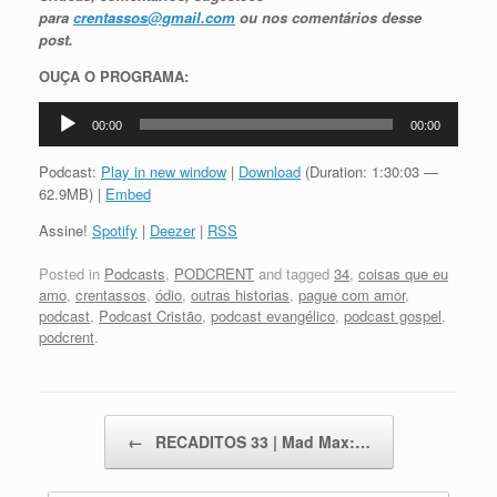
para
crentassos@gmail.com
ou nos comentários desse
post.
OUÇA O PROGRAMA:
Tocador
00:00
00:00
de
áudio
Podcast:
Play in new window
|
Download
(Duration: 1:30:03 —
62.9MB) |
Embed
Assine!
Spotify
|
Deezer
|
RSS
Posted in
Podcasts
,
PODCRENT
and tagged
34
,
coisas que eu
amo
,
crentassos
,
ódio
,
outras historias
,
pague com amor
,
podcast
,
Podcast Cristão
,
podcast evangélico
,
podcast gospel
,
podcrent
.
Post navigation
←
RECADITOS 33 | Mad Max:…