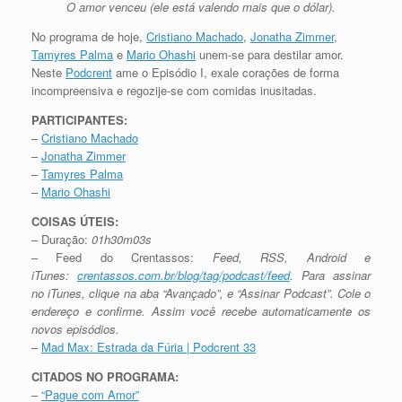
O amor venceu (ele está valendo mais que o dólar).
No programa de hoje,
Cristiano Machado
,
Jonatha Zimmer
,
Tamyres Palma
e
Mario Ohashi
unem-se para destilar amor.
Neste
Podcrent
ame o Episódio I, exale corações de forma
incompreensiva e regozije-se com comidas inusitadas.
PARTICIPANTES:
–
Cristiano Machado
–
Jonatha Zimmer
–
Tamyres Palma
–
Mario Ohashi
COISAS ÚTEIS:
– Duração:
01h30m03s
– Feed do Crentassos:
Feed, RSS, Android e
iTunes:
crentassos.com.br/blog/tag/podcast/feed
. Para assinar
no iTunes, clique na aba “Avançado”, e “Assinar Podcast”. Cole o
endereço e confirme. Assim você recebe automaticamente os
novos episódios.
–
Mad Max: Estrada da Fúria | Podcrent 33
CITADOS NO PROGRAMA:
–
“Pague com Amor”