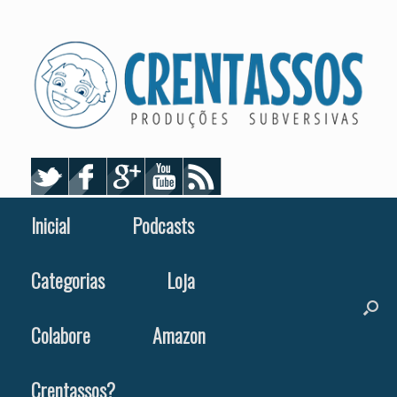
Skip
to
content
Inicial
Podcasts
Categorias
Loja
Colabore
Amazon
Crentassos?