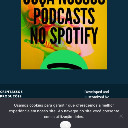
CRENTASSOS
Developed and
PRODUÇÕES
Customized by
SUBVERSIVAS
HENRIQUE SERRAT | LP
Usamos cookies para garantir que oferecemos a melhor
COPYLEFT
©
2009
DESIGN
CRENTASSOS
experiência em nosso site. Ao navegar no site você consente
Using
Vantage Theme
and
CURITIBA/PR - BRASIL
com a utilização deles.
WordPress.org
Ok