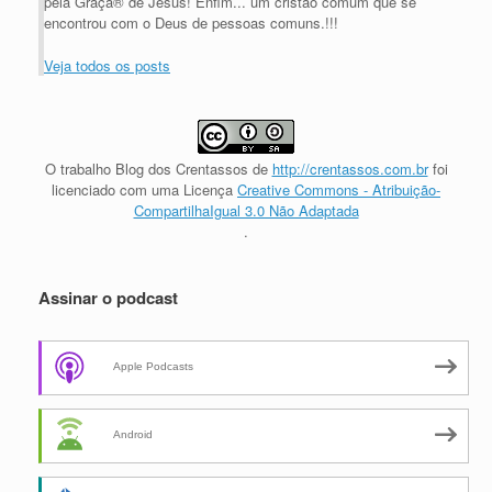
pela Graça® de Jesus! Enfim... um cristão comum que se
encontrou com o Deus de pessoas comuns.!!!
Veja todos os posts
O trabalho
Blog dos Crentassos
de
http://crentassos.com.br
foi
licenciado com uma Licença
Creative Commons - Atribuição-
CompartilhaIgual 3.0 Não Adaptada
.
Assinar o podcast
Apple Podcasts
Android