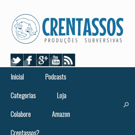
Skip
to
content
Inicial
Podcasts
Categorias
Loja
Colabore
Amazon
Crentassos?