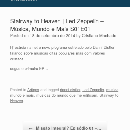
Stairway to Heaven | Led Zeppelin –
Música, Mundo e Mais S01E01
Posted on
18 de setembro de 2014
by
Cristiano Machado
Hj estreia na net o novo programa estrelado pelo Danni Distler
falando sobre musicas ditas populares mas com valores
cristãos…
segue o primeiro EP…
Posted in
Artigos
and tagged
danni distler
,
Led Zeppelin
,
musica
mundo e mais
,
musicas do mundo que me edificam
,
Stairway to
Heaven
.
Post navigation
←
Missão Integral? Episódio 01 –…