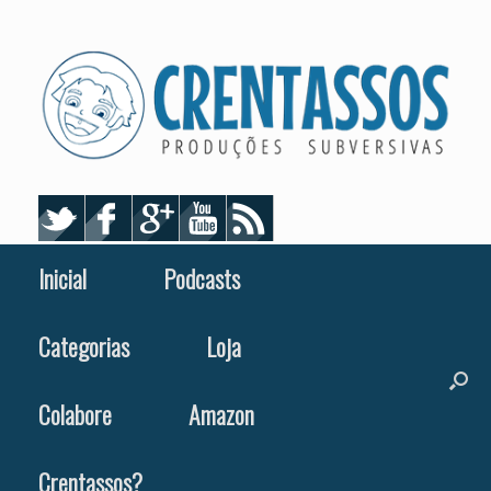
Skip
to
content
Inicial
Podcasts
Categorias
Loja
Colabore
Amazon
Crentassos?