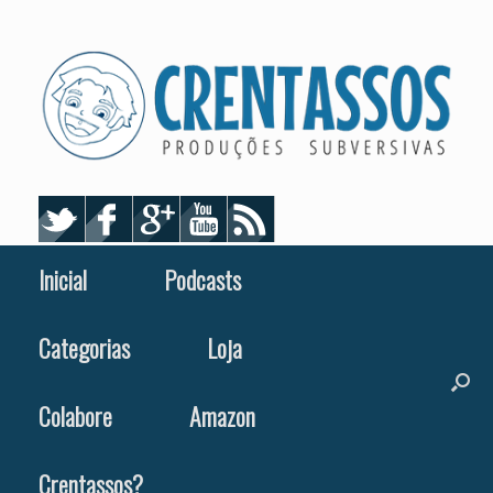
Skip
to
content
Inicial
Podcasts
Categorias
Loja
Colabore
Amazon
Crentassos?