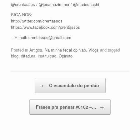
@crentassos / @jonathazimmer / @marioohashi
SIGA-NOS:
http://twitter.com/crentassos
https://www.facebook.com/crentassos
– E-mail: crentassos@gmail.com
Posted in
Artigos
,
Na minha fecal opinião
,
Vlogs
and tagged
blog
,
ditadura
,
instituição
,
Opinião
.
Post navigation
←
O escândalo do perdão
Frases pra pensar #0102 –…
→