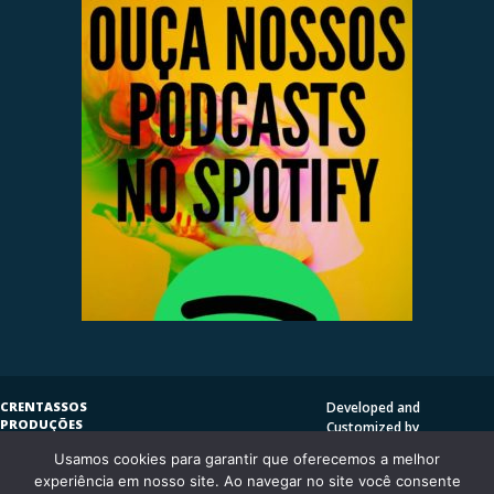
CRENTASSOS
Developed and
PRODUÇÕES
Customized by
SUBVERSIVAS
HENRIQUE SERRAT | LP
Usamos cookies para garantir que oferecemos a melhor
COPYLEFT
©
2009
DESIGN
CRENTASSOS
experiência em nosso site. Ao navegar no site você consente
Using
Vantage Theme
and