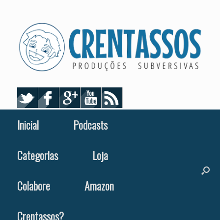
Skip
to
content
Inicial
Podcasts
Categorias
Loja
Colabore
Amazon
Crentassos?