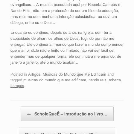
evangélicos… A musica executada aqui por Roberta Campos e
Nando Reis, não tem a pretensão de ser um hino de adoração,
mas mesmo sem nenhuma intenção eclesiástica, eu ouvi um
diálogo, entre eu e Deus…
Enquanto eu continuo, depois de anos na igreja, sem ter a
capacidade de olhar nos olhos de Deus, fugindo pra não me
entregar, Ele continua afirmando que fazer o mundo compreender
que o amor dEle não é finito ou limitado não vai ser fácil de
entender mas de qualquer forma, ele continuará me amando, de
janeiro a janeiro, até o mundo acabar…
Posted in
Artigos
,
Músicas do Mundo que Me Edificam
and
tagged
musicas do mundo que me edificam
,
nando reis
,
roberta
campos
.
Post navigation
←
ScholeQueÉ – Introdução ao livro…