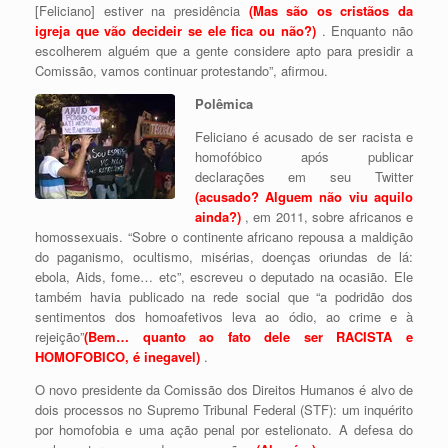
[Feliciano] estiver na presidência
(Mas são os cristãos da
igreja que vão decideir se ele fica ou não?)
. Enquanto não
escolherem alguém que a gente considere apto para presidir a
Comissão, vamos continuar protestando”, afirmou.
Polêmica
Feliciano é acusado de ser racista e
homofóbico após publicar
declarações em seu Twitter
(acusado? Alguem não viu aquilo
ainda?)
, em 2011, sobre africanos e
homossexuais. “Sobre o continente africano repousa a maldição
do paganismo, ocultismo, misérias, doenças oriundas de lá:
ebola, Aids, fome… etc”, escreveu o deputado na ocasião. Ele
também havia publicado na rede social que “a podridão dos
sentimentos dos homoafetivos leva ao ódio, ao crime e à
rejeição”
(Bem… quanto ao fato dele ser RACISTA e
HOMOFOBICO, é inegavel)
.
O novo presidente da Comissão dos Direitos Humanos é alvo de
dois processos no Supremo Tribunal Federal (STF): um inquérito
por homofobia e uma ação penal por estelionato. A defesa do