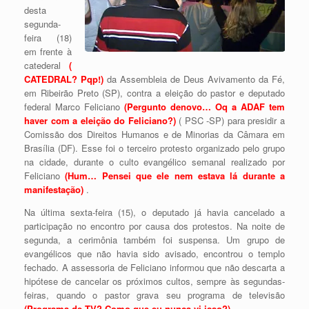
desta
segunda-
feira (18)
em frente à
catederal
(
CATEDRAL? Pqp!)
da Assembleia de Deus Avivamento da Fé,
em Ribeirão Preto (SP), contra a eleição do pastor e deputado
federal Marco Feliciano
(Pergunto denovo… Oq a ADAF tem
haver com a eleição do Feliciano?)
( PSC -SP) para presidir a
Comissão dos Direitos Humanos e de Minorias da Câmara em
Brasília (DF). Esse foi o terceiro protesto organizado pelo grupo
na cidade, durante o culto evangélico semanal realizado por
Feliciano
(Hum… Pensei que ele nem estava lá durante a
manifestação)
.
Na última sexta-feira (15), o deputado já havia cancelado a
participação no encontro por causa dos protestos. Na noite de
segunda, a cerimônia também foi suspensa. Um grupo de
evangélicos que não havia sido avisado, encontrou o templo
fechado. A assessoria de Feliciano informou que não descarta a
hipótese de cancelar os próximos cultos, sempre às segundas-
feiras, quando o pastor grava seu programa de televisão
(Programa de TV? Como que eu nunca vi isso?)
.