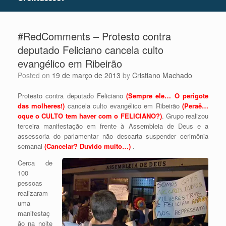
#RedComments – Protesto contra
deputado Feliciano cancela culto
evangélico em Ribeirão
Posted on
19 de março de 2013
by
Cristiano Machado
Protesto contra deputado Feliciano
(Sempre ele… O perigote
das molheres!)
cancela culto evangélico em Ribeirão
(Peraê…
oque o CULTO tem haver com o FELICIANO?)
. Grupo realizou
terceira manifestação em frente à Assembleia de Deus e a
assessoria do parlamentar não descarta suspender cerimônia
semanal
(Cancelar? Duvido muito…)
.
Cerca de
100
pessoas
realizaram
uma
manifestaç
ão na noite