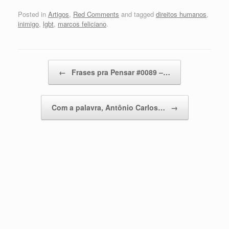
Posted in
Artigos
,
Red Comments
and tagged
direitos humanos
,
inimigo
,
lgbt
,
marcos feliciano
.
Post navigation
←
Frases pra Pensar #0089 –…
Com a palavra, Antônio Carlos…
→