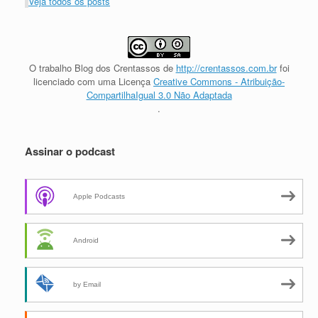
Veja todos os posts
O trabalho
Blog dos Crentassos
de
http://crentassos.com.br
foi
licenciado com uma Licença
Creative Commons - Atribuição-
CompartilhaIgual 3.0 Não Adaptada
.
Assinar o podcast
Apple Podcasts
Android
by Email