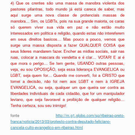
4) Que os crentes são uma massa de manobra violenta dos
pastores pilantras, todo mundo já está careca de saber, mas
aqui surge uma nova classe de protenciais massas de
manobra… Sim, os LGBTs, pois na sua grande maioria, os caras
só querem viver sua vida em paz e não estão muito
interessados em politica e religião, quando estas não intereferem
em seus direitos basicos… Mas pouco a pouco, vemos que
surge uma massa disposta a fazer QUALQUER COISA que
seus lideres mandarem fazer. Encher as midias sociais, sair nas
ruas, colocar a mascara do vendetta e é clar… VOTAR! E ai é
que mora o perigo… Se tem gente, USANDO outras pessoas,
veja, eu sou OPOSIÇÃO, seja essa liderança EVANGELICA ou
LGBT, seja quem for… Quando me converti, foi a CRISTO que
tomei a decisão, não foi nem aos LGBT e nem à IGREJA
EVANGELICA, ou seja, qualquer um que queira ser contra as
liberdades individuais de cada cidadão, que for um manipulador
leviano, que seja favoravel a proibição de qualquer religião…
Tenha certeza, sou seu inimigo!
fonte
http://m.g1.globo.com/sp/ribeirao-preto-
franca/noticia/2013/03/protesto-contra-deputado-feliciano-
cancela-culto-evangelico-em-ribeirao.html