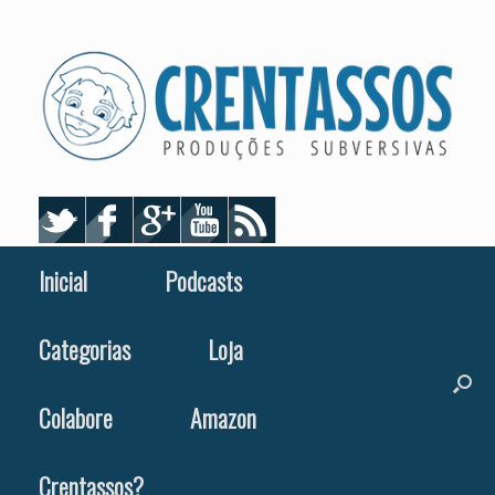
Skip
to
content
Inicial
Podcasts
Categorias
Loja
Colabore
Amazon
Crentassos?