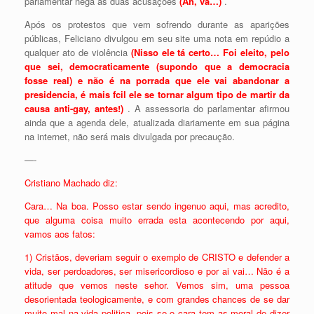
parlamentar nega as duas acusações
(Ah, vá…)
.
Após os protestos que vem sofrendo durante as aparições
públicas, Feliciano divulgou em seu site uma nota em repúdio a
qualquer ato de violência
(Nisso ele tá certo… Foi eleito, pelo
que sei, democraticamente (supondo que a democracia
fosse real) e não é na porrada que ele vai abandonar a
presidencia, é mais fcil ele se tornar algum tipo de martir da
causa anti-gay, antes!)
. A assessoria do parlamentar afirmou
ainda que a agenda dele, atualizada diariamente em sua página
na internet, não será mais divulgada por precaução.
—-
Cristiano Machado diz:
Cara… Na boa. Posso estar sendo ingenuo aqui, mas acredito,
que alguma coisa muito errada esta acontecendo por aqui,
vamos aos fatos:
1) Cristãos, deveriam seguir o exemplo de CRISTO e defender a
vida, ser perdoadores, ser misericordioso e por ai vai… Não é a
atitude que vemos neste sehor. Vemos sim, uma pessoa
desorientada teologicamente, e com grandes chances de se dar
muito mal na vida politica, pois se o cara tem as moral de dizer