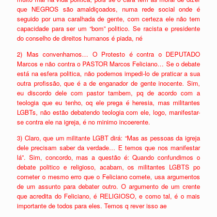
que NEGROS são amaldiçoados, numa rede social onde é
seguido por uma caralhada de gente, com certeza ele não tem
capacidade para ser um “bom” politico. Se racista e presidente
do conselho de direitos humanos é piada, né
2) Mas convenhamos… O Protesto é contra o DEPUTADO
Marcos e não contra o PASTOR Marcos Feliciano… Se o debate
está na esfera politica, não podemos impedi-lo de praticar a sua
outra profissão, que é a de enganador de gente inocente. Sim,
eu discordo dele com pastor tambem, pq de acordo com a
teologia que eu tenho, oq ele prega é heresia, mas militantes
LGBTs, não estão debatendo teologia com ele, logo, manifestar-
se contra ele na igreja, é no minimo incoerente.
3) Claro, que um militante LGBT dirá: “Mas as pessoas da igreja
dele precisam saber da verdade… E temos que nos manifestar
lá”. Sim, concordo, mas a questão é: Quando confundimos o
debate politico e religioso, acabam, os militantes LGBTS po
cometer o mesmo erro que o Feliciano comete, usa argumentos
de um assunto para debater outro. O argumento de um crente
que acredita do Feliciano, é RELIGIOSO, e como tal, é o mais
importante de todos para eles. Temos q rever isso ae