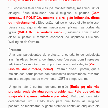
“Eu consegui falar com eles [os manifestantes], mas ficou difícil
dialogar. Essa discussão não é religiosa, é política
(Com
certeza… é POLITICA, mesmo q a religião influencie, direta
ou indiretamente)
. Eles estão ferindo o nosso direito religioso.
Dessa vez, alguns vieram mascarados, pixaram as portas da
igreja
(CARACA… é verdade isso?)
, estamos com medo”,
disse o pastor e também assessor do deputado Feliciano,
Wellington de Oliveira.
Protesto
Uma das participantes do protesto, a estudante de psicologia
Yasmin Alves Teixeira, confirmou que “pessoas com interesses
religiosos” se reuniram ao grupo durante a manifestação
(Vish…
isso vai dar é merda, heim!)
. Yasmin disse , porém, que a
maioria dos participantes são estudantes universitários, ativistas
sociais, integrantes do movimento LGBT e simpatizantes.
“A gente não é contra nenhuma religião
(Então pq não vão
protestar onde ele atua como presidente… Pelo que sei, na
igreja ele é apenas pedinte e pregador)
. Muito pelo contrário,
defendemos um Estado laico para que todas as religiões
possam se manifestar. A gente pretende continuar, enquanto ele