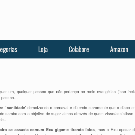
egorias
Loja
Colabore
Amazon
uer um, qualquer pessoa que não pertença ao meio evangélico (isso inclu
em pessoa…
e “santidade
” demoizando o carnaval e dizendo claramente que o diabo e
 de samba com o objetivo de sugar almas através de quem visse/assistisse 
dade…
afro se assusta comum Exu gigante tirando fotos
, mas o Exu apesar d