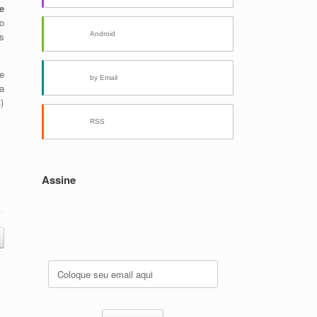
e
o
Android
s
e
by Email
a
)
RSS
Assine