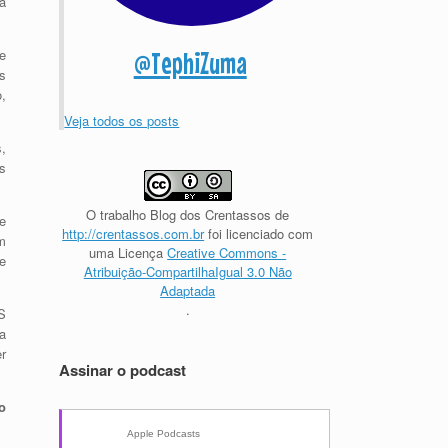
á
e
@TephiZuma
s
,
Veja todos os posts
,
s
O trabalho
Blog dos Crentassos
de
e
http://crentassos.com.br
foi licenciado com
m
uma Licença
Creative Commons -
e
Atribuição-CompartilhaIgual 3.0 Não
Adaptada
.
S
a
r
Assinar o podcast
o
Apple Podcasts