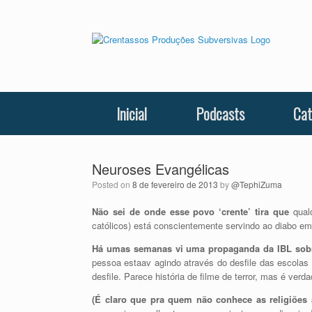
Skip
to
content
Inicial
Podcasts
Cat
Neuroses Evangélicas
Posted on
8 de fevereiro de 2013
by
@TephiZuma
Não sei de onde esse povo ‘crente’ tira que
qualq
católicos) está conscientemente servindo ao diabo 
Há umas semanas vi uma propaganda da IBL sobr
pessoa estaav agindo através do desfile das escolas
desfile. Parece história de filme de terror, mas é ver
(É claro que pra quem não conhece as religiões 