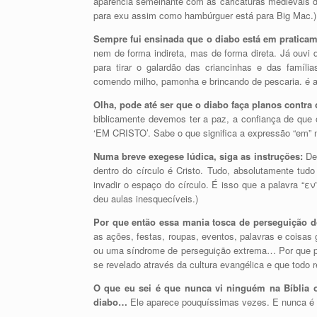
aparencia semelhante com as caricaturas medievais d
para exu assim como hambúrguer está para Big Mac.)
Sempre fui ensinada que o diabo está em pratica
nem de forma indireta, mas de forma direta. Já ouvi 
para tirar o galardão das criancinhas e das famíli
comendo milho, pamonha e brincando de pescaria. é 
Olha, pode até ser que o diabo faça planos contra 
biblicamente devemos ter a paz, a confiança de qu
‘EM CRISTO’. Sabe o que significa a expressão “em” 
Numa breve exegese lúdica, siga as instruções:
Des
dentro do círculo é Cristo. Tudo, absolutamente tu
invadir o espaço do círculo. É isso que a palavra “ε
deu aulas inesquecíveis.)
Por que então essa mania tosca de perseguição d
as ações, festas, roupas, eventos, palavras e coisas 
ou uma síndrome de perseguição extrema… Por que pr
se revelado através da cultura evangélica e que todo re
O que eu sei é que nunca vi ninguém na Bíblia o
diabo…
Ele aparece pouquíssimas vezes. E nunca é p