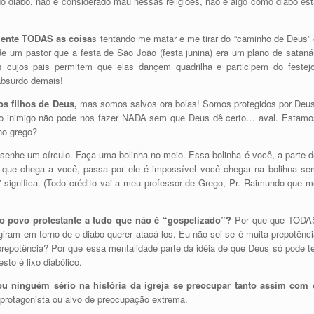
o diabo, não é considerado mau nessas religiões, não é algo como diabo est
mente TODAS as coisa
s tentando me matar e me tirar do “caminho de Deus” 
de um pastor que a festa de São João (festa junina) era um plano de sataná
as cujos pais permitem que elas dançem quadrilha e participem do festejo
absurdo demais!
os filhos de Deus,
mas somos salvos ora bolas! Somos protegidos por Deus
e o inimigo não pode nos fazer NADA sem que Deus dê certo… aval. Estamo
no grego?
enhe um círculo. Faça uma bolinha no meio. Essa bolinha é você, a parte d
do que chega a você, passa por ele é impossível você chegar na bolihna se
ν” significa. (Todo crédito vai a meu professor de Grego, Pr. Raimundo que m
o povo protestante a tudo que não é “gospelizado”?
Por que que TODA
giram em torno de o diabo querer atacá-los. Eu não sei se é muita prepotênci
epotência? Por que essa mentalidade parte da idéia de que Deus só pode te
sto é lixo diabólico.
u ninguém sério na história da igreja se preocupar tanto assim com 
rotagonista ou alvo de preocupação extrema.