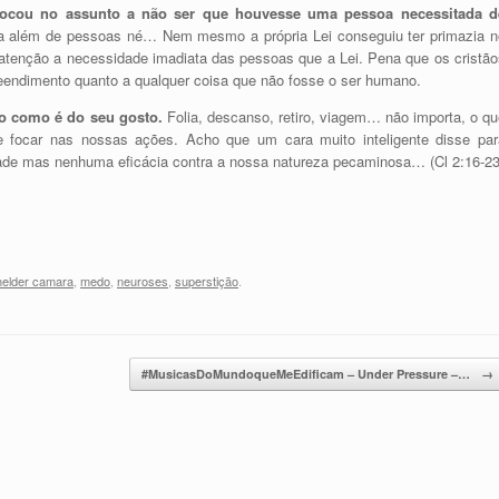
 tocou no assunto a não ser que houvesse uma pessoa necessitada d
 além de pessoas né… Nem mesmo a própria Lei conseguiu ter primazia n
 atenção a necessidade imadiata das pessoas que a Lei. Pena que os cristão
reendimento quanto a qualquer coisa que não fosse o ser humano.
-o como é do seu gosto.
Folia, descanso, retiro, viagem… não importa, o qu
 e focar nas nossas ações. Acho que um cara muito inteligente disse par
ade mas nenhuma eficácia contra a nossa natureza pecaminosa… (Cl 2:16-23
elder camara
,
medo
,
neuroses
,
superstição
.
#MusicasDoMundoqueMeEdificam – Under Pressure –…
→