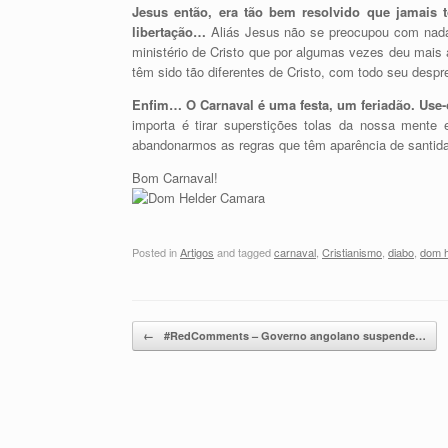
Jesus então, era tão bem resolvido que jamais
libertação…
Aliás Jesus não se preocupou com nada
ministério de Cristo que por algumas vezes deu mais
têm sido tão diferentes de Cristo, com todo seu desp
Enfim… O Carnaval é uma festa, um feriadão. Use
importa é tirar superstições tolas da nossa mente
abandonarmos as regras que têm aparência de santid
Bom Carnaval!
Posted in
Artigos
and tagged
carnaval
,
Cristianismo
,
diabo
,
dom h
Post navigation
←
#RedComments – Governo angolano suspende…