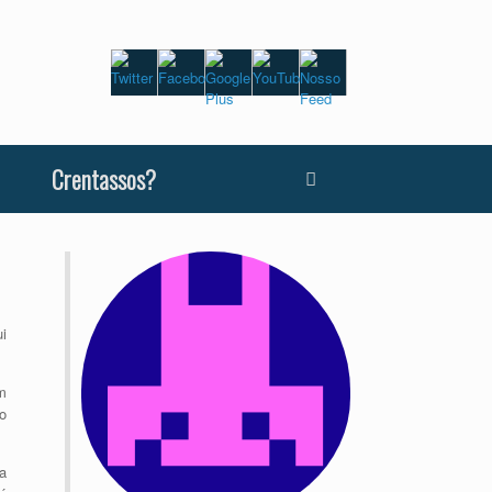
Crentassos?
i
m
o
a