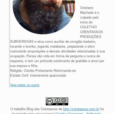
Cristiano
Machado é o
culpado pelo
inicio do
COLETIVO
CRENTASSOS
PRODUÇÕES
SUBVERSIVAS e atua como auxiliar de cirurgião barbeiro,
tocando o bumbo, jogando malabares, preparando o elixir,
costurando amputações e demais atividades relacionadas à sua
ocupação. Pensa não vida em forma de pergunta e nunca de
resposta, e tem um profundo sentimento de gratidão e amor por
sua esposa e filha.
Religião: Cristão Protestante Reformando-se
Estado Civil: Inteiramente apaixonado
Veja todos os posts
O trabalho
Blog dos Crentassos
de
http://crentassos.com.br
foi
licenciado com uma Licença
Creative Commons - Atribuição-