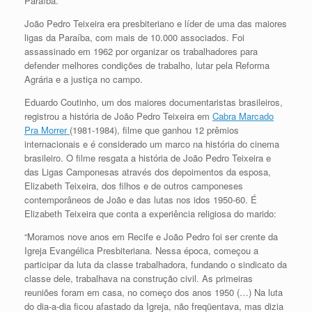
Paraíba.
João Pedro Teixeira era presbiteriano e líder de uma das maiores
ligas da Paraíba, com mais de 10.000 associados. Foi
assassinado em 1962 por organizar os trabalhadores para
defender melhores condições de trabalho, lutar pela Reforma
Agrária e a justiça no campo.
Eduardo Coutinho, um dos maiores documentaristas brasileiros,
registrou a história de João Pedro Teixeira em
Cabra Marcado
Pra Morrer
(1981-1984), filme que ganhou 12 prêmios
internacionais e é considerado um marco na história do cinema
brasileiro. O filme resgata a história de João Pedro Teixeira e
das Ligas Camponesas através dos depoimentos da esposa,
Elizabeth Teixeira, dos filhos e de outros camponeses
contemporâneos de João e das lutas nos idos 1950-60. É
Elizabeth Teixeira que conta a experiência religiosa do marido:
“Moramos nove anos em Recife e João Pedro foi ser crente da
Igreja Evangélica Presbiteriana. Nessa época, começou a
participar da luta da classe trabalhadora, fundando o sindicato da
classe dele, trabalhava na construção civil. As primeiras
reuniões foram em casa, no começo dos anos 1950 (…) Na luta
do dia-a-dia ficou afastado da Igreja, não freqüentava, mas dizia