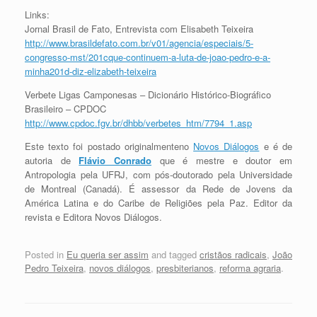
Links:
Jornal Brasil de Fato, Entrevista com Elisabeth Teixeira
http://www.brasildefato.com.br/v01/agencia/especiais/5-
congresso-mst/201cque-continuem-a-luta-de-joao-pedro-e-a-
minha201d-diz-elizabeth-teixeira
Verbete Ligas Camponesas – Dicionário Histórico-Biográfico
Brasileiro – CPDOC
http://www.cpdoc.fgv.br/dhbb/verbetes_htm/7794_1.asp
Este texto foi postado originalmenteno
Novos Diálogos
e é de
autoria de
Flávio Conrado
que é mestre e doutor em
Antropologia pela UFRJ, com pós-doutorado pela Universidade
de Montreal (Canadá). É assessor da Rede de Jovens da
América Latina e do Caribe de Religiões pela Paz. Editor da
revista e Editora Novos Diálogos.
Posted in
Eu queria ser assim
and tagged
cristãos radicais
,
João
Pedro Teixeira
,
novos diálogos
,
presbiterianos
,
reforma agraria
.