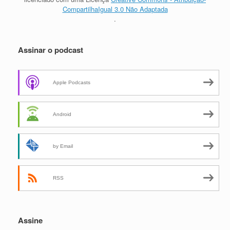
CompartilhaIgual 3.0 Não Adaptada
.
Assinar o podcast
Apple Podcasts
Android
by Email
RSS
Assine