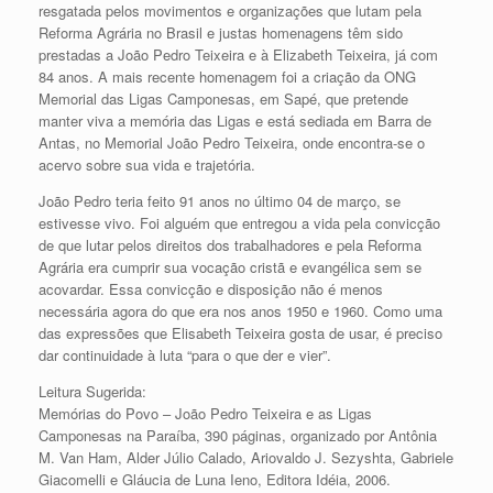
resgatada pelos movimentos e organizações que lutam pela
Reforma Agrária no Brasil e justas homenagens têm sido
prestadas a João Pedro Teixeira e à Elizabeth Teixeira, já com
84 anos. A mais recente homenagem foi a criação da ONG
Memorial das Ligas Camponesas, em Sapé, que pretende
manter viva a memória das Ligas e está sediada em Barra de
Antas, no Memorial João Pedro Teixeira, onde encontra-se o
acervo sobre sua vida e trajetória.
João Pedro teria feito 91 anos no último 04 de março, se
estivesse vivo. Foi alguém que entregou a vida pela convicção
de que lutar pelos direitos dos trabalhadores e pela Reforma
Agrária era cumprir sua vocação cristã e evangélica sem se
acovardar. Essa convicção e disposição não é menos
necessária agora do que era nos anos 1950 e 1960. Como uma
das expressões que Elisabeth Teixeira gosta de usar, é preciso
dar continuidade à luta “para o que der e vier”.
Leitura Sugerida:
Memórias do Povo – João Pedro Teixeira e as Ligas
Camponesas na Paraíba, 390 páginas, organizado por Antônia
M. Van Ham, Alder Júlio Calado, Ariovaldo J. Sezyshta, Gabriele
Giacomelli e Gláucia de Luna Ieno, Editora Idéia, 2006.