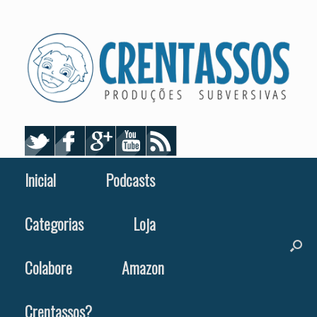
Skip
to
content
Inicial
Podcasts
Categorias
Loja
Colabore
Amazon
Crentassos?