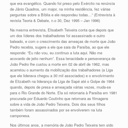
que era evangélico. Quando foi preso pelo Exército na renúncia
de Jânio Quadros, um major, na minha residência, fez várias
perguntas sobre a Bíblia e ele respondeu todas…” (Entrevista à
revista Teoria & Debate, n.o 30, Dez 1995 – Jan 1996)
Na mesma entrevista, Elisabeth Teixeira conta que depois que
um dos líderes dos trabalhadores foi assassinado e outro
baleado, e com o crescimento das ameaças de morte que João
Pedro recebia, sugere a ele que saia da Paraíba, ao que ele
responde: “Eu não vou, eu continuo a luta aqui. Não me
acovardo de jeito nenhum”. Essa tenacidade e perseverança de
João Pedro lhe custou a morte em 02 de abril de 1962, mas
acarretou o aumento da mobilização dos trabalhadores (a Liga
que ele liderava chegou a 30 mil associados) e o envolvimento
de Elizabeth na liderança da Liga de Sapé até o Golpe de 1964
quando, depois de presa e ameaçada várias vezes, muda-se
para o Rio Grande do Norte. Ela só retornaria à Paraíba em 1981
procurada por Eduardo Coutinho que retomara as filmagens
sobre a vida de João Pedro Teixeira. Dois dos seus filhos
também foram assassinados por se envolverem na luta
camponesa.
Nos últimos anos, a memória de João Pedro Teixeira tem sido