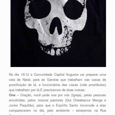
No dia 15/12 a Comunidade Capital Augusta vai preparar uma
ceia de Natal, para as Garotas que trabalham nas casas de
prostituição de lá, e funcionários das casas (vide prostibulos)
que trabalham por lá.E precisamos de duas coisas:
One
– Oração, você pode orar por nós (Igreja), pelas pessoas
envolvidas, pelos nossos pastores (Gui Chewbacca Menga e
Junior Paquitão), para que o Espírito Santo incomode a elas
comparecerem no dia, pelo ambiente – estaremos na Rua