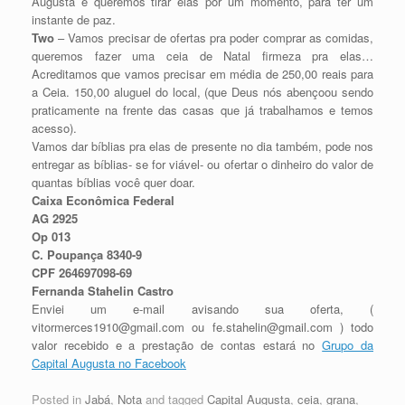
Augusta e queremos tirar elas por um momento, para ter um
instante de paz.
Two
– Vamos precisar de ofertas pra poder comprar as comidas,
queremos fazer uma ceia de Natal firmeza pra elas…
Acreditamos que vamos precisar em média de 250,00 reais para
a Ceia. 150,00 aluguel do local, (que Deus nós abençoou sendo
praticamente na frente das casas que já trabalhamos e temos
acesso).
Vamos dar bíblias pra elas de presente no dia também, pode nos
entregar as bíblias- se for viável- ou ofertar o dinheiro do valor de
quantas bíblias você quer doar.
Caixa Econômica Federal
AG 2925
Op 013
C. Poupança 8340-9
CPF 264697098-69
Fernanda Stahelin Castro
Enviei um e-mail avisando sua oferta, (
vitormerces1910@gmail.com ou fe.stahelin@gmail.com ) todo
valor recebido e a prestação de contas estará no
Grupo da
Capital Augusta no Facebook
Posted in
Jabá
,
Nota
and tagged
Capital Augusta
,
ceia
,
grana
,