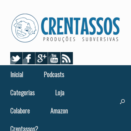
Skip
to
content
Inicial
Podcasts
Categorias
Loja
Colabore
Amazon
Crentassos?