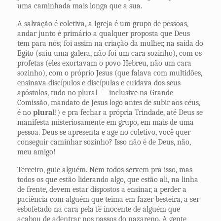
uma caminhada mais longa que a sua.
A salvação é coletiva, a Igreja é um grupo de pessoas,
andar junto é primário a qualquer proposta que Deus
tem para nós; foi assim na criação da mulher, na saída do
Egito (saiu uma galera, não foi um cara sozinho), com os
profetas (eles exortavam o povo Hebreu, não um cara
sozinho), com o próprio Jesus (que falava com multidões,
ensinava discípulos e discípulas e cuidava dos seus
apóstolos, tudo no plural — inclusive na Grande
Comissão, mandato de Jesus logo antes de subir aos céus,
é no
plural
!) e pra fechar a própria Trindade, até Deus se
manifesta misteriosamente em grupo, em mais de uma
pessoa. Deus se apresenta e age no coletivo, você quer
conseguir caminhar sozinho? Isso não é de Deus, não,
meu amigo!
Terceiro, guie alguém. Nem todos servem pra isso, mas
todos os que estão liderando algo, que estão ali, na linha
de frente, devem estar dispostos a ensinar, a perder a
paciência com alguém que teima em fazer besteira, a ser
esbofetado na cara pela fé inocente de alguém que
acabou de adentrar nos passos do nazareno. A gente