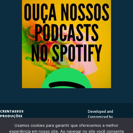
CRENTASSOS
Developed and
PRODUÇÕES
Customized by
SUBVERSIVAS
HENRIQUE SERRAT | LP
Usamos cookies para garantir que oferecemos a melhor
COPYLEFT
©
2009
DESIGN
CRENTASSOS
experiência em nosso site. Ao navegar no site você consente
Using
Vantage Theme
and