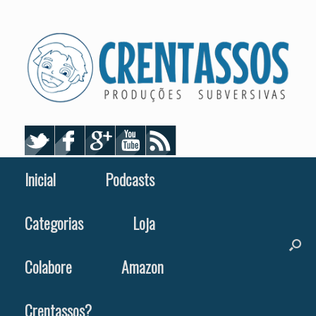
Skip
to
content
Inicial
Podcasts
Categorias
Loja
Colabore
Amazon
Crentassos?