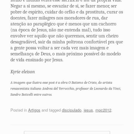
Reino e muitas vezes esse sacrifício é até da própria vida.
Negar a si mesmo, se esvaziar de si, se fazer menor, ser
pobre de espírito, cuidar do orfão e da prostituta, curar os
doentes, fazer milagres nos moradores de rua, dar
atenção ao paraplégico que é menos que um cachorro
(na época de Jesus, não me entenda mal), tudo isso
envolve ver aquilo que não queremos, sentir um cheiro
desagradável, sair da minha poltrona confortável pra que
a gente possa voltar a ser cada vez mais imagem e
semelhança de Deus, o mais próximo possível do modelo
de vida ensinado por Jesus.
Kyrie eleison
A imagem que ilustra esse post é a obra O Batismo de Cristo, do artista
renascentista italiano Andrea del Verrocchio, professor de Leonardo da Vinci,
Sandro Boticelli entre outros.
Posted in
Artigos
and tagged
discipulado
,
jesus
,
mpc2012
.
Post navigation