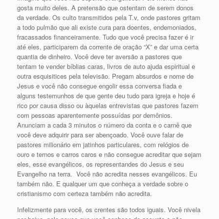
gosta muito deles. A pretensão que ostentam de serem donos
da verdade. Os culto transmitidos pela T.v, onde pastores gritam
a todo pulmão que ali existe cura para doentes, endemoniados,
fracassados financeiramente. Tudo que você precisa fazer é ir
até eles, participarem da corrente de oração “X” e dar uma certa
quantia de dinheiro. Você deve ter aversão a pastores que
tentam te vender bíblias caras, livros de auto ajuda espiritual e
outra esquisitices pela televisão. Pregam absurdos e nome de
Jesus e você não consegue engolir essa conversa fiada e
alguns testemunhos de que gente deu tudo para igreja e hoje é
rico por causa disso ou àquelas entrevistas que pastores fazem
com pessoas aparentemente possuídas por demônios.
Anunciam a cada 3 minutos o número da conta e o carnê que
você deve adquirir para ser abençoado. Você ouve falar de
pastores milionário em jatinhos particulares, com relógios de
ouro e ternos e carros caros e não consegue acreditar que sejam
eles, esse evangélicos, os representandes do Jesus e seu
Evangelho na terra. Você não acredita nesses evangélicos. Eu
também não. E qualquer um que conheça a verdade sobre o
cristianismo com certeza também não acredita.
Infelizmente para você, os crentes são todos iguais. Você nivela