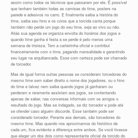
assim como todos os técnicos que passaram por ele. É possível
que tenham também todas as camisas do time, posters na
parede e adesivos no carro. E finalmente saiba a história do
time, saiba seu hino e os coros que a torcida canta porque
também não perde um jogo do seu time, seja ao vivo ou não.
Aliás sua agenda se organiza envolta do horários dos jogos e
quando time ganha é festa a se perde é pelo menos uma
semana de tristeza. Tem a carteirinha oficial e contribui
financeiramente com o time, pagando mensalidade e garantindo
seu lugar na arquibancada. Esse com certeza pode ser chamado
de torcedor.
Mas de igual forma outras pessoas se consideram torcedoras do
mesmo time sem saber direito o nome dos jogadores, ou o hino
do time e talvez nem saiba quando jogos já ganharam ou
perderam e raramente assistam aos jogos, se contentando
apenas de saber, nas conversas informais com os amigos o
resultado do jogo. Mas se indagado, se diz torcedor e pode até
se ofender caso alguém discorde. Esse também pode ser
considerado torcedor. Perante aos demais, são torcedores do
mesmo time. Mas quando nos aproximamos do histórico de
cada um, fica evidente a diferença entre ambos. Se você tivesse
que eleger um dos dois como representante oficial da torcido do