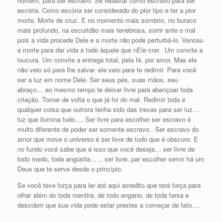
homem, para ser escravo. Se rebaixar como escravo para ser
escória. Como escória ser considerado do pior tipo e ter a pior
morte. Morte de cruz. E no momento mais sombrio, no buraco
mais profundo, na escuridão mais tenebrosa, sorrir ante o mal
pois a vida procede Dele e a morte não pode perturbá-lo. Venceu
a morte para dar vida a todo àquele que nEle crer. Um convite a
loucura. Um convite a entrega total, pela fé, por amor. Mas ele
não veio só para lhe salvar. ele veio para te redimir. Para você
ser a luz em nome Dele. Ser seus pés, suas mãos, seu
abraço… ao mesmo tempo te deixar livre para abençoar toda
criação. Tomar de volta o que já foi do mal. Redimir toda e
qualquer coisa que outrora tenha sido das trevas para ser luz…
luz que ilumina tudo…. Ser livre para escolher ser escravo é
muito diferente de poder ser somente escravo. Ser escravo do
amor que move o universo é ser livre de tudo que é obscuro. E
no fundo você sabe que é isso que você deseja… ser livre de
todo medo, toda angústia… .. ser livre..par escolher servir há um
Deus que te serve desde o princípio.
Se você teve força para ler até aqui acredito que terá força para
olhar além do toda mentira, de todo engano, de toda farsa e
descobrir que sua vida pode estar prestes a começar de fato….