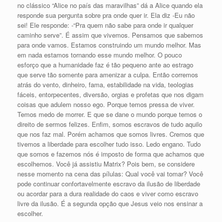
no clássico “Alice no país das maravilhas” dá a Alice quando ela
responde sua pergunta sobre pra onde quer ir. Ela diz -Eu não
sei! Ele responde: -“Pra quem não sabe para onde ir qualquer
caminho serve”. É assim que vivemos. Pensamos que sabemos
para onde vamos. Estamos construindo um mundo melhor. Mas
em nada estamos tornando esse mundo melhor. O pouco
esforço que a humanidade faz é tão pequeno ante ao estrago
que serve tão somente para amenizar a culpa. Então corremos
atrás do vento, dinheiro, fama, estabilidade na vida, teologias
fáceis, entorpecentes, diversão, orgias e profetas que nos digam
coisas que adulem nosso ego. Porque temos pressa de viver.
Temos medo de morrer. E que se dane o mundo porque temos o
direito de sermos felizes. Enfim, somos escravos de tudo aquilo
que nos faz mal. Porém achamos que somos livres. Cremos que
tivemos a liberdade para escolher tudo isso. Ledo engano. Tudo
que somos e fazemos nós é imposto de forma que achamos que
escolhemos. Você já assistiu Matrix? Pois bem, se considere
nesse momento na cena das pílulas: Qual você vai tomar? Você
pode continuar confortavelmente escravo da ilusão de liberdade
ou acordar para a dura realidade do caos e viver como escravo
livre da ilusão. É a segunda opção que Jesus veio nos ensinar a
escolher.