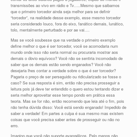
transmissões ao vivo em rádio e Tv…..Mesmo que saibamos
que o primeiro torcedor ainda seja melhor para se definir
“torcedor”, na realidade desse exemplo, esse mesmo torcedor
seria considerado louco, fora do eixo, fanático demais, lunático,
tolo, mentalmente perturbado e por ae vai….
Mas se você soubesse que na verdade o primeiro exemplo
define melhor o que é ser torcedor, você se acomodaria num
mundo onde isso não seria normal ou procuraria mostrar aos
demais o óbvio equívoco? Você não se sentiria incomodado de
saber que os demais estão sendo enganados? Você não
desejaria lhes contar a verdade sobre o que é ser torcedor?
Pagaria o preço de ser perseguido ou ridicularizado se fosse o
caso? Se sua resposta é sim, então não precisa prosseguir a
leitura pois já deve ter entendido o quero estou tentando dizer e
seria melhor aproveitar esse tempo pondo em prática essa
teoria. Mas se for não, então recomendo que leia até o fim, pois
não tenha dúvida disso: Você está sendo enganado! Impedido de
saber a verdade! Em partes a culpa é sua mesmo mas existem
coisas que você precisa saber antes de prosseguir ou não no
erro.
Imagino que você não suporte evangélicos. Pelo menos não