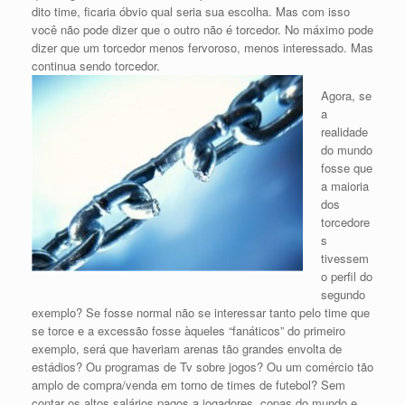
dito time, ficaria óbvio qual seria sua escolha. Mas com isso
você não pode dizer que o outro não é torcedor. No máximo pode
dizer que um torcedor menos fervoroso, menos interessado. Mas
continua sendo torcedor.
Agora, se
a
realidade
do mundo
fosse que
a maioria
dos
torcedore
s
tivessem
o perfil do
segundo
exemplo? Se fosse normal não se interessar tanto pelo time que
se torce e a excessão fosse àqueles “fanáticos” do primeiro
exemplo, será que haveriam arenas tão grandes envolta de
estádios? Ou programas de Tv sobre jogos? Ou um comércio tão
amplo de compra/venda em torno de times de futebol? Sem
contar os altos salários pagos a jogadores, copas do mundo e