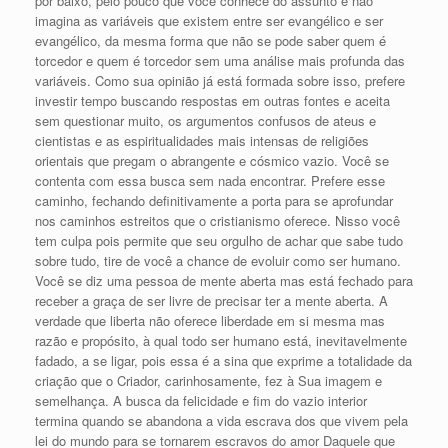
por baixo, pelo pouco que você conhece do assunto e não
imagina as variáveis que existem entre ser evangélico e ser
evangélico, da mesma forma que não se pode saber quem é
torcedor e quem é torcedor sem uma análise mais profunda das
variáveis. Como sua opinião já está formada sobre isso, prefere
investir tempo buscando respostas em outras fontes e aceita
sem questionar muito, os argumentos confusos de ateus e
cientistas e as espiritualidades mais intensas de religiões
orientais que pregam o abrangente e cósmico vazio. Você se
contenta com essa busca sem nada encontrar. Prefere esse
caminho, fechando definitivamente a porta para se aprofundar
nos caminhos estreitos que o cristianismo oferece. Nisso você
tem culpa pois permite que seu orgulho de achar que sabe tudo
sobre tudo, tire de você a chance de evoluir como ser humano.
Você se diz uma pessoa de mente aberta mas está fechado para
receber a graça de ser livre de precisar ter a mente aberta. A
verdade que liberta não oferece liberdade em si mesma mas
razão e propósito, à qual todo ser humano está, inevitavelmente
fadado, a se ligar, pois essa é a sina que exprime a totalidade da
criação que o Criador, carinhosamente, fez à Sua imagem e
semelhança. A busca da felicidade e fim do vazio interior
termina quando se abandona a vida escrava dos que vivem pela
lei do mundo para se tornarem escravos do amor Daquele que