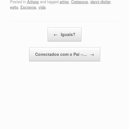
Posted in
Artigos
and tagged
artigo
,
Cretassos
,
danni distler
,
egito
,
Escravos
,
vida
.
Post navigation
←
Iguais?
Conectados com o Pai –…
→