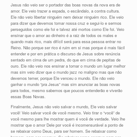
Jesus não veio ser o portador das boas novas da nova era de
amor. Ele veio trazer a espada, o escândalo, a contra cultura.
Ele não veio libertar ninguém nem deixar ninguém rico. Ele veio
para dizer que devemos tomar nossa cruz e segui-lo e sermos
perseguidos como ele foi e talvez até mortos como Ele foi. Veio
ensinar que o amor ao dinheiro é a raiz de todos os males e
quando mais rico, mais difícil será para essa pessoa entrar no
Reino. Não porque ser rico é ruim em si mas porque é mais fácil
entender e por em prática o discurso de Jesus sobre renúncia
sentado em cima de um pedra, do que em cima de pepitas de
ouro. Ele não veio nos ensinar a tornar o mundo um lugar melhor
mas sim veio dizer que o mundo jazz no maligno mas que não
devemos temer, porque Ele venceu o mundo. Ele não veio
ganhar o mundo “pra Jesus” mas sim anunciar as boas novas
para todos, mesmo sabemos que poucos entenderão e viverão
essas Boas Novas.
Finalmente, Jesus não veio salvar o mundo, Ele veio salvar
você! Veio salvar você de você mesmo. Veio tirar o “você” de
você mesmo para lhe mostrar quem é você de verdade. Veio lhe
mostrar que o amor Dele por você é incomensurável a ponto de
se rebaixar como Deus, para ser homem. Se rebaixar como