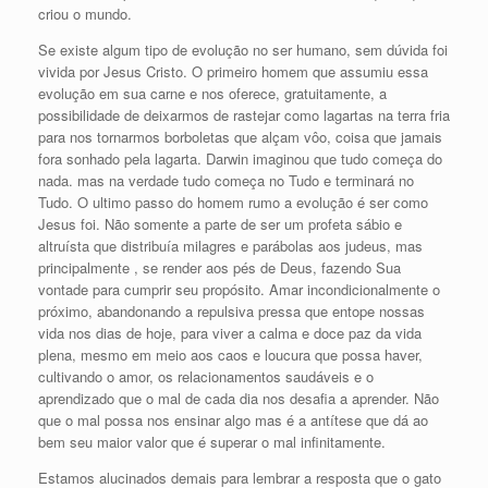
criou o mundo.
Se existe algum tipo de evolução no ser humano, sem dúvida foi
vivida por Jesus Cristo. O primeiro homem que assumiu essa
evolução em sua carne e nos oferece, gratuitamente, a
possibilidade de deixarmos de rastejar como lagartas na terra fria
para nos tornarmos borboletas que alçam vôo, coisa que jamais
fora sonhado pela lagarta. Darwin imaginou que tudo começa do
nada. mas na verdade tudo começa no Tudo e terminará no
Tudo. O ultimo passo do homem rumo a evolução é ser como
Jesus foi. Não somente a parte de ser um profeta sábio e
altruísta que distribuía milagres e parábolas aos judeus, mas
principalmente , se render aos pés de Deus, fazendo Sua
vontade para cumprir seu propósito. Amar incondicionalmente o
próximo, abandonando a repulsiva pressa que entope nossas
vida nos dias de hoje, para viver a calma e doce paz da vida
plena, mesmo em meio aos caos e loucura que possa haver,
cultivando o amor, os relacionamentos saudáveis e o
aprendizado que o mal de cada dia nos desafia a aprender. Não
que o mal possa nos ensinar algo mas é a antítese que dá ao
bem seu maior valor que é superar o mal infinitamente.
Estamos alucinados demais para lembrar a resposta que o gato