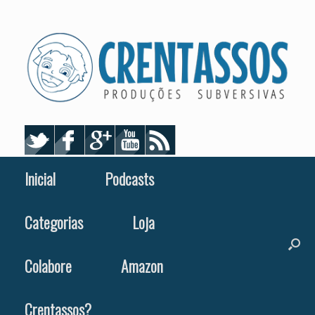
Skip
to
content
Inicial
Podcasts
Categorias
Loja
Colabore
Amazon
Crentassos?