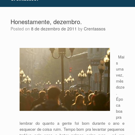
Honestamente, dezembro.
Posted on
8 de dezembro de 2011
by
Crentassos
Mai
s
uma
vez,
mês
doze
.
Épo
ca
boa
pra
lembrar do quanto a gente foi bom durante o ano e
esquecer de coisa ruim. Tempo bom pra levantar pequenos