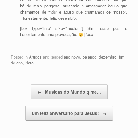
há de mais perigoso, arriscado e ameaçador àquilo que
chamamos de “nós” e àquilo que chamamos de “nosso”.
Honestamente, feliz dezembro.
[box type=”info” size=”medium”] Sim, esse post é
honestamente uma provocação.
[/box]
Posted in
Artigos
and tagged
ano novo
,
balanço
,
dezembro
,
fim
de ano
,
Natal
.
Post navigation
←
Musicas do Mundo q me…
Um feliz aniversário para Jesus!
→