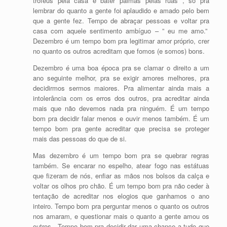
troféus pela casa e bater palmas pelas ruas , só pra
lembrar do quanto a gente foi aplaudido e amado pelo bem
que a gente fez. Tempo de abraçar pessoas e voltar pra
casa com aquele sentimento ambíguo – ” eu me amo.”
Dezembro é um tempo bom pra legitimar amor próprio, crer
no quanto os outros acreditam que fomos (e somos) bons.
Dezembro é uma boa época pra se clamar o direito a um
ano seguinte melhor, pra se exigir amores melhores, pra
decidirmos sermos maiores. Pra alimentar ainda mais a
intolerância com os erros dos outros, pra acreditar ainda
mais que não devemos nada pra ninguém. É um tempo
bom pra decidir falar menos e ouvir menos também. É um
tempo bom pra gente acreditar que precisa se proteger
mais das pessoas do que de si.
Mas dezembro é um tempo bom pra se quebrar regras
também. Se encarar no espelho, atear fogo nas estátuas
que fizeram de nós, enfiar as mãos nos bolsos da calça e
voltar os olhos pro chão. É um tempo bom pra não ceder à
tentação de acreditar nos elogios que ganhamos o ano
inteiro. Tempo bom pra perguntar menos o quanto os outros
nos amaram, e questionar mais o quanto a gente amou os
outros. Tempo bom pra decidir dar uma chance a tudo que