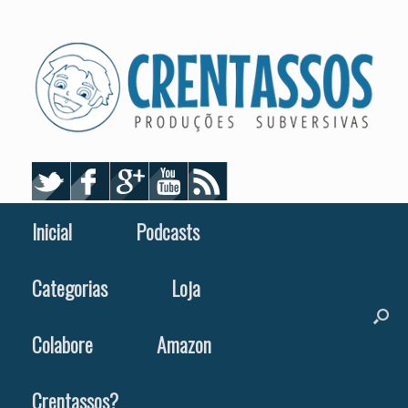
Skip
to
content
Inicial
Podcasts
Categorias
Loja
Colabore
Amazon
Crentassos?