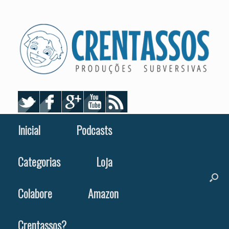
Skip
to
content
Inicial
Podcasts
Categorias
Loja
Colabore
Amazon
Crentassos?