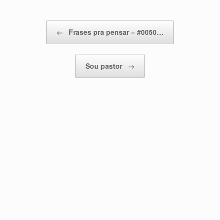
Post navigation
←
Frases pra pensar – #0050…
Sou pastor
→