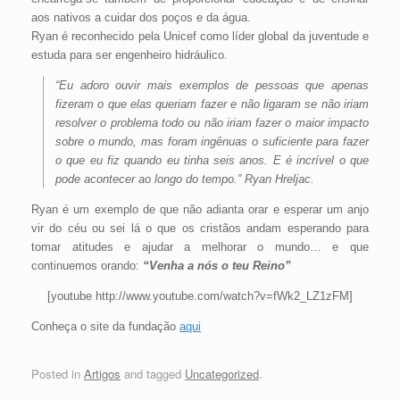
aos nativos a cuidar dos poços e da água.
Ryan é reconhecido pela Unicef como líder global da juventude e
estuda para ser engenheiro hidráulico.
“Eu adoro ouvir mais exemplos de pessoas que apenas
fizeram o que elas queriam fazer e não ligaram se não iriam
resolver o problema todo ou não iriam fazer o maior impacto
sobre o mundo, mas foram ingênuas o suficiente para fazer
o que eu fiz quando eu tinha seis anos. E é incrível o que
pode acontecer ao longo do tempo.” Ryan Hreljac.
Ryan é um exemplo de que não adianta orar e esperar um anjo
vir do céu ou sei lá o que os cristãos andam esperando para
tomar atitudes e ajudar a melhorar o mundo… e que
continuemos orando:
“Venha a nós o teu Reino”
[youtube http://www.youtube.com/watch?v=fWk2_LZ1zFM]
Conheça o site da fundação
aqui
Posted in
Artigos
and tagged
Uncategorized
.