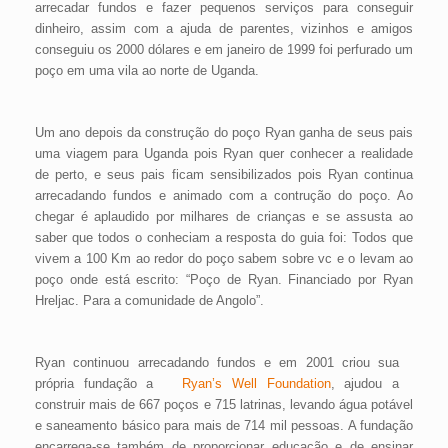
arrecadar fundos e fazer pequenos serviços para conseguir
dinheiro, assim com a ajuda de parentes, vizinhos e amigos
conseguiu os 2000 dólares e em janeiro de 1999 foi perfurado um
poço em uma vila ao norte de Uganda.
Um ano depois da construção do poço Ryan ganha de seus pais
uma viagem para Uganda pois Ryan quer conhecer a realidade
de perto, e seus pais ficam sensibilizados pois Ryan continua
arrecadando fundos e animado com a contrução do poço. Ao
chegar é aplaudido por milhares de crianças e se assusta ao
saber que todos o conheciam a resposta do guia foi: Todos que
vivem a 100 Km ao redor do poço sabem sobre vc e o levam ao
poço onde está escrito:
“Poço de Ryan. Financiado por Ryan
Hreljac. Para a comunidade de Angolo”.
Ryan continuou arrecadando fundos e em 2001 criou sua
própria fundação a
Ryan’s Well Foundation
, ajudou a
construir mais de 667 poços e 715 latrinas, levando água potável
e saneamento básico para mais de 714 mil pessoas
. A fundação
encarrega-se também de
proporcionar educação e de ensinar