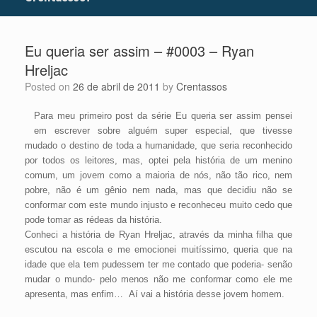
Eu queria ser assim – #0003 – Ryan
Hreljac
Posted on
26 de abril de 2011
by
Crentassos
Para meu primeiro post da série Eu queria ser assim pensei
em escrever sobre alguém super especial, que tivesse
mudado o destino de toda a humanidade, que seria reconhecido
por todos os leitores, mas, optei pela história de um menino
comum, um jovem como a maioria de nós, não tão rico, nem
pobre, não é um gênio nem nada, mas que decidiu não se
conformar com este mundo injusto e reconheceu muito cedo que
pode tomar as rédeas da história.
Conheci a história de Ryan Hreljac, através da minha filha que
escutou na escola e me emocionei muitíssimo, queria que na
idade que ela tem pudessem ter me contado que poderia- senão
mudar o mundo- pelo menos não me conformar como ele me
apresenta, mas enfim… Aí vai a história desse jovem homem.