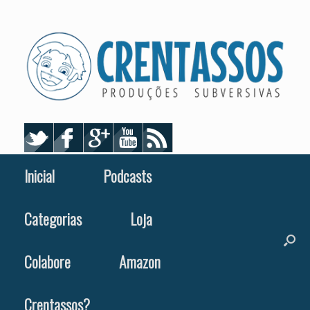
Skip
to
content
Inicial
Podcasts
Categorias
Loja
Colabore
Amazon
Crentassos?