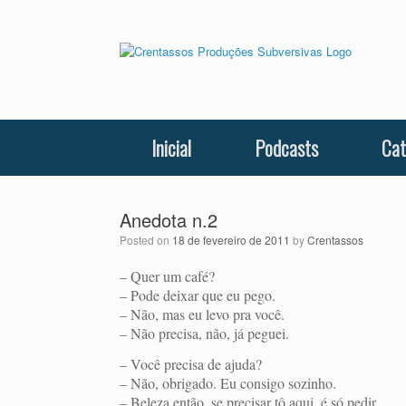
Skip
to
content
Inicial
Podcasts
Cat
Anedota n.2
Posted on
18 de fevereiro de 2011
by
Crentassos
– Quer um café?
– Pode deixar que eu pego.
– Não, mas eu levo pra você.
– Não precisa, não, já peguei.
– Você precisa de ajuda?
– Não, obrigado. Eu consigo sozinho.
– Beleza então, se precisar tô aqui, é só pedir…