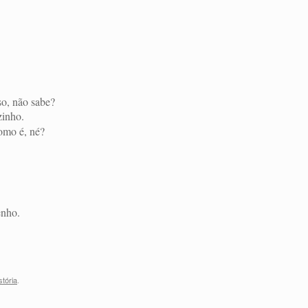
so, não sabe?
zinho.
omo é, né?
enho.
stória
.