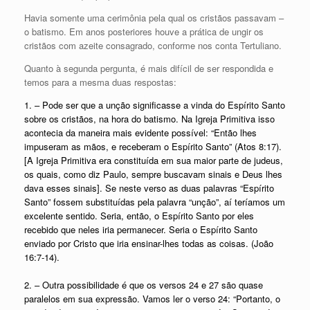
Havia somente uma cerimônia pela qual os cristãos passavam –
o batismo. Em anos posteriores houve a prática de ungir os
cristãos com azeite consagrado, conforme nos conta Tertuliano.
Quanto à segunda pergunta, é mais difícil de ser respondida e
temos para a mesma duas respostas:
1. – Pode ser que a unção significasse a vinda do Espírito Santo
sobre os cristãos, na hora do batismo. Na Igreja Primitiva isso
acontecia da maneira mais evidente possível: “Então lhes
impuseram as mãos, e receberam o Espírito Santo” (Atos 8:17).
[A Igreja Primitiva era constituída em sua maior parte de judeus,
os quais, como diz Paulo, sempre buscavam sinais e Deus lhes
dava esses sinais]. Se neste verso as duas palavras “Espírito
Santo” fossem substituídas pela palavra “unção”, aí teríamos um
excelente sentido. Seria, então, o Espírito Santo por eles
recebido que neles iria permanecer. Seria o Espírito Santo
enviado por Cristo que iria ensinar-lhes todas as coisas. (João
16:7-14).
2. – Outra possibilidade é que os versos 24 e 27 são quase
paralelos em sua expressão. Vamos ler o verso 24: “Portanto, o