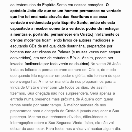
ao testemunho do Espírito Santo em nossos corações.
O
apóstolo João diz que se um homem permanece na verdade
que lhe foi ensinada através das Escrituras e se essa
verdade é evidenciada pelo Espírito Santo, então ele está
capacitado a receber somente a verdade, podendo rechaçar
a mentira e, portanto, permanecer em Cristo.
[Infelizmente os
crentes modernos ficam lendo livros de autores medíocres e
escutando CDs de má qualidade doutrinária, preparados por
homens não estudiosos da Palavra (e muitas vezes nem sequer
convertidos), em vez de estudar a Bíblia. Assim, podem ser
levados facilmente por todo vento de doutrina].
No verso 28 João
insta os leitores a permanecerem sempre em Cristo, de modo
que quando Ele regressar em poder e glória, não tenham do que
se envergonhar. A melhor maneira de nos prepararmos para a
vinda de Cristo é viver com Ele todos os dias. Se assim
fizermos, Sua chegada não nos surpreenderá. Será apenas a
entrada numa presença mais próxima de Alguém com quem
temos vivido por muito tempo. A melhor maneira de nos
prepararmos para a chegada de Cristo é jamais esquecer a Sua
presença. Mesmo que tenhamos dúvidas, dificuldades e
interrogações sobre a Sua Segunda Vinda física, ela não vai
deixar de acontecer. Para todos nós a vida vai acabar algum dia.