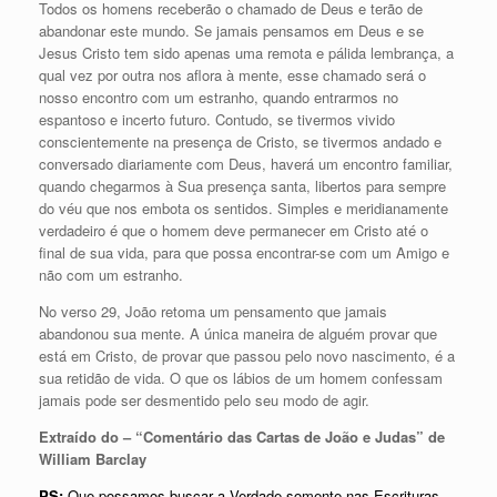
Todos os homens receberão o chamado de Deus e terão de
abandonar este mundo. Se jamais pensamos em Deus e se
Jesus Cristo tem sido apenas uma remota e pálida lembrança, a
qual vez por outra nos aflora à mente, esse chamado será o
nosso encontro com um estranho, quando entrarmos no
espantoso e incerto futuro. Contudo, se tivermos vivido
conscientemente na presença de Cristo, se tivermos andado e
conversado diariamente com Deus, haverá um encontro familiar,
quando chegarmos à Sua presença santa, libertos para sempre
do véu que nos embota os sentidos. Simples e meridianamente
verdadeiro é que o homem deve permanecer em Cristo até o
final de sua vida, para que possa encontrar-se com um Amigo e
não com um estranho.
No verso 29, João retoma um pensamento que jamais
abandonou sua mente. A única maneira de alguém provar que
está em Cristo, de provar que passou pelo novo nascimento, é a
sua retidão de vida. O que os lábios de um homem confessam
jamais pode ser desmentido pelo seu modo de agir.
Extraído do – “Comentário das Cartas de João e Judas” de
William Barclay
PS:
Que possamos buscar a Verdade somente nas Escrituras,