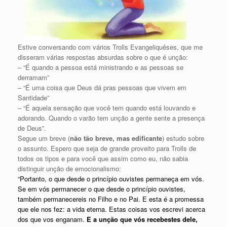
Estive conversando com vários Trolls Evangeliquêses, que me
disseram várias respostas absurdas sobre o que é unção:
– “É quando a pessoa está ministrando e as pessoas se
derramam”
– “É uma coisa que Deus dá pras pessoas que vivem em
Santidade”
– “É aquela sensação que você tem quando está louvando e
adorando. Quando o varão tem unção a gente sente a presença
de Deus”.
Segue um breve (
não tão breve, mas edificante
) estudo sobre
o assunto. Espero que seja de grande proveito para Trolls de
todos os tipos e para você que assim como eu, não sabia
distinguir unção de emocionalismo:
“Portanto, o que desde o princípio ouvistes permaneça em vós.
Se em vós permanecer o que desde o princípio ouvistes,
também permanecereis no Filho e no Pai. E esta é a promessa
que ele nos fez: a vida eterna. Estas coisas vos escrevi acerca
dos que vos enganam.
E a unção que vós recebestes dele,