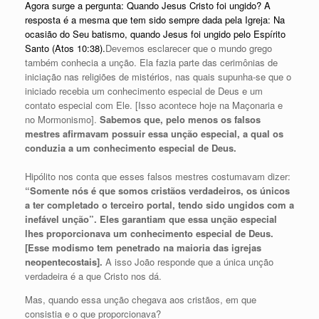
Agora surge a pergunta: Quando Jesus Cristo foi ungido? A
resposta é a mesma que tem sido sempre dada pela Igreja: Na
ocasião do Seu batismo, quando Jesus foi ungido pelo Espírito
Santo (Atos 10:38).
Devemos esclarecer que o mundo grego
também conhecia a unção. Ela fazia parte das cerimônias de
iniciação nas religiões de mistérios, nas quais supunha-se que o
iniciado recebia um conhecimento especial de Deus e um
contato especial com Ele. [Isso acontece hoje na Maçonaria e
no Mormonismo].
Sabemos que, pelo menos os falsos
mestres afirmavam possuir essa unção especial, a qual os
conduzia a um conhecimento especial de Deus.
Hipólito nos conta que esses falsos mestres costumavam dizer:
“Somente nós é que somos cristãos verdadeiros, os únicos
a ter completado o terceiro portal, tendo sido ungidos com a
inefável unção”. Eles garantiam que essa unção especial
lhes proporcionava um conhecimento especial de Deus.
[Esse modismo tem penetrado na maioria das igrejas
neopentecostais].
A isso João responde que a única unção
verdadeira é a que Cristo nos dá.
Mas, quando essa unção chegava aos cristãos, em que
consistia e o que proporcionava?