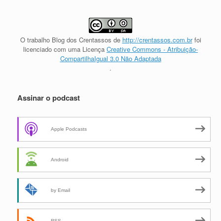
O trabalho
Blog dos Crentassos
de
http://crentassos.com.br
foi
licenciado com uma Licença
Creative Commons - Atribuição-
CompartilhaIgual 3.0 Não Adaptada
.
Assinar o podcast
Apple Podcasts
Android
by Email
RSS