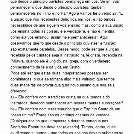
que desde o princípio ouvistes permaneça em vós. Se em vós
permanecer o que desde o princípio ouvistes, também
permanecereis no Filho e no Pai” Agora vamos ler o verso 27: “E
a unção que vós recebestes dele, fica em vós, e não tendes
necessidade de que alguém vos ensine; mas, como a sua unção
vos ensina todas as coisas, e é verdadeira, e não é mentira,
como ela vos ensinou, assim nele permanecereis”. Aqui
observamos que “o que desde o princípio ouvistes” e “unção”
são exatamente paralelos. Desse modo, pode ser que a unção
recebida pelos cristãos seja a instrução na fé cristã, recebida na
Palavra, quando ele é ungido, na Igreja, com o verdadeiro
conhecimento da fé e da vida em Cristo.
Pode até ser que estas duas interpretações possam ser
combinadas, o que se tornaria algo mais valioso: que temos
duas maneiras de provar qualquer novo ensino que nos seja
oferecido:
a) – Ele confere com a tradição cristã na qual temos sido
instruídos, devendo permanecer em nossas mentes e corações?
b) – Ele confere com o testemunho que o Espírito Santo dá em
nosso íntimo? Estes são os critérios cristãos da verdade
[Qualquer ensino que ultrapassa a doutrina entregue nas
Sagradas Escrituras deve ser rejeitado]. Temos, então, duas
evidências: a interna – que todos os ensinos devem submeter-se