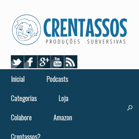
Skip
to
content
Inicial
Podcasts
Categorias
Loja
Colabore
Amazon
Crentassos?