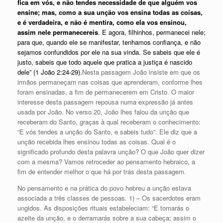
fica em vós, e não tendes necessidade de que alguém vos
ensine; mas, como a sua unção vos ensina todas as coisas,
e é verdadeira, e não é mentira, como ela vos ensinou,
assim nele permanecereis
. E agora, filhinhos, permanecei nele;
para que, quando ele se manifestar, tenhamos confiança, e não
sejamos confundidos por ele na sua vinda. Se sabeis que ele é
justo, sabeis que todo aquele que pratica a justiça é nascido
dele” (1 João 2:24-29).
Nesta passagem João insiste em que os
irmãos permaneçam nas coisas que aprenderam, conforme lhes
foram ensinadas, a fim de permanecerem em Cristo. O maior
interesse desta passagem repousa numa expressão já antes
usada por João. No verso 20, João lhes falou da unção que
receberam do Santo, graças à qual receberam o conhecimento:
“E vós tendes a unção do Santo, e sabeis tudo”. Ele diz que a
unção recebida lhes ensinou todas as coisas. Qual é o
significado profundo desta palavra unção? O que João quer dizer
com a mesma? Vamos retroceder ao pensamento hebraico, a
fim de entender melhor o que há por trás desta passagem.
No pensamento e na prática do povo hebreu a unção estava
associada a três classes de pessoas. 1) – Os sacerdotes eram
ungidos. As disposições rituais estabeleciam: “E tomarás o
azeite da unção, e o derramarás sobre a sua cabeça; assim o