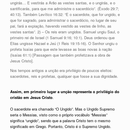
ungirás… E vestirás a Arão as vestes santas, e o ungirás, e o
santificarás, para que me administre o sacerdócio”. (Êxodo 29:7;
40:13). Também Levítico 16:32: “E o sacerdote, que for ungido, e
que for sagrado, para administrar o sacerdócio, no lugar de seu
pai, fará a expiação, havendo vestido as vestes de linho, as
vestes santas”. 2) – Os reis eram ungidos. Samuel ungiu Saul, o
primeiro rei de Israel (1 Samuel 9:16; 10:1). Deus ordenou que
Elias ungisse Hazael e Jeú (1 Reis 19:15-16). O Senhor ungiu o
profeta Isaías para que este levasse as boas novas à nação
(Isaías 61:1) [Passagem que também profetizava a obra de
Jesus Cristo].
Nos tempos antigos a unção era privilégio de poucos eleitos:
sacerdotes, reis e profetas, qualquer que fosse a sua dignidade.
Assim, em primeiro lugar a unção representa o privilégio do
cristão em Jesus Cristo
.
O sacerdote era chamado “O Ungido”. Mas o Ungido Supremo
seria o Messias, visto como o próprio vocábulo “Messias”
significa “ungido”, sendo que a palavra Cristo tem o mesmo
significado em Grego. Portanto, Cristo é o Supremo Ungido.