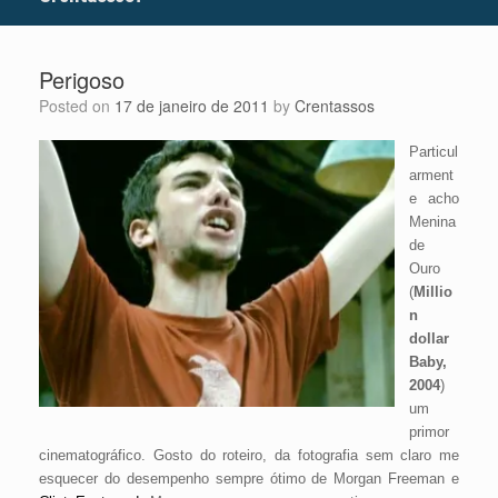
Perigoso
Posted on
17 de janeiro de 2011
by
Crentassos
Particul
arment
e acho
Menina
de
Ouro
(
Millio
n
dollar
Baby,
2004
)
um
primor
cinematográfico. Gosto do roteiro, da fotografia sem claro me
esquecer do desempenho sempre ótimo de Morgan Freeman e