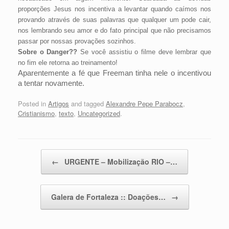
proporções Jesus nos incentiva a levantar quando caímos nos
provando através de suas palavras que qualquer um pode cair,
nos lembrando seu amor e do fato principal que não precisamos
passar por nossas provações sozinhos.
Sobre o Danger??
Se você assistiu o filme deve lembrar que
no fim ele retorna ao treinamento!
Aparentemente a fé que Freeman tinha nele o incentivou
a tentar novamente.
Posted in
Artigos
and tagged
Alexandre Pepe Parabocz
,
Cristianismo
,
texto
,
Uncategorized
.
Post navigation
←
URGENTE – Mobilização RIO –…
Galera de Fortaleza :: Doações…
→