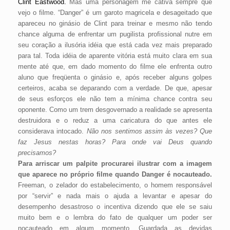
Clint Eastwood
.
Mas uma personagem me cativa sempre que
vejo o filme. “Danger” é um garoto magricela e desageitado que
apareceu no ginásio de Clint para treinar e mesmo não tendo
chance alguma de enfrentar um pugilista profissional nutre em
seu coração a ilusória idéia que está cada vez mais preparado
para tal. Toda idéia de aparente vitória está muito clara em sua
mente até que, em dado momento do filme ele enfrenta outro
aluno que freqüenta o ginásio e, após receber alguns golpes
certeiros, acaba se deparando com a verdade. De que, apesar
de seus esforços ele não tem a mínima chance contra seu
oponente. Como um trem desgovernado a realidade se apresenta
destruidora e o reduz a uma caricatura do que antes ele
considerava intocado.
Não nos sentimos assim às vezes? Que
faz Jesus nestas horas? Para onde vai Deus quando
precisamos?
Para arriscar um palpite procurarei ilustrar com a imagem
que aparece no próprio filme quando Danger é nocauteado.
Freeman, o zelador do estabelecimento, o homem responsável
por “servir” e nada mais o ajuda a levantar e apesar do
desempenho desastroso o incentiva dizendo que ele se saiu
muito bem e o lembra do fato de qualquer um poder ser
nocauteado em algum momento. Guardada as devidas