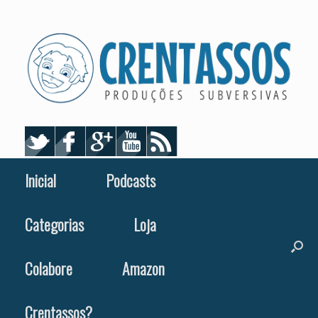
Skip
to
content
Inicial
Podcasts
Categorias
Loja
Colabore
Amazon
Crentassos?