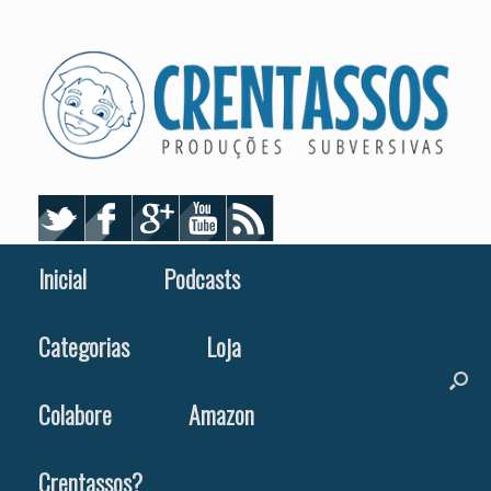
Skip
to
content
Inicial
Podcasts
Categorias
Loja
Colabore
Amazon
Crentassos?