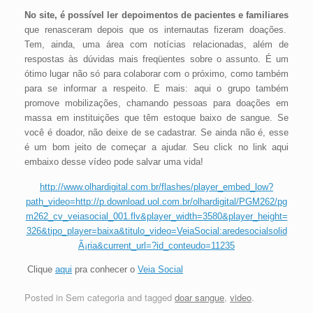
No site, é possível ler depoimentos de pacientes e familiares
que renasceram depois que os internautas fizeram doações.
Tem, ainda, uma área com notícias relacionadas, além de
respostas às dúvidas mais freqüentes sobre o assunto. É um
ótimo lugar não só para colaborar com o próximo, como também
para se informar a respeito. E mais: aqui o grupo também
promove mobilizações, chamando pessoas para doações em
massa em instituições que têm estoque baixo de sangue. Se
você é doador, não deixe de se cadastrar. Se ainda não é, esse
é um bom jeito de começar a ajudar. Seu click no link aqui
embaixo desse vídeo pode salvar uma vida!
http://www.olhardigital.com.br/flashes/player_embed_low?
path_video=http://p.download.uol.com.br/olhardigital/PGM262/pg
m262_cv_veiasocial_001.flv&player_width=3580&player_height=
326&tipo_player=baixa&titulo_video=VeiaSocial:aredesocialsolid
Ã¡ria&current_url=?id_conteudo=11235
Clique
aqui
pra conhecer o
Veia Social
Posted in Sem categoria and tagged
doar sangue
,
video
.