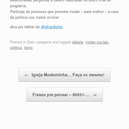
programa.
Participe do processo que promete mudar – para melhor – a cara
da política nos meios on-line!
dica por twitter do
@olhardigital
Posted in Sem categoria and tagged
debate
,
midas sociais
,
politica
,
texto
.
Post navigation
←
Igreja Moderninha… Faça vc mesmo!
Frases pra pensar – #0031-…
→