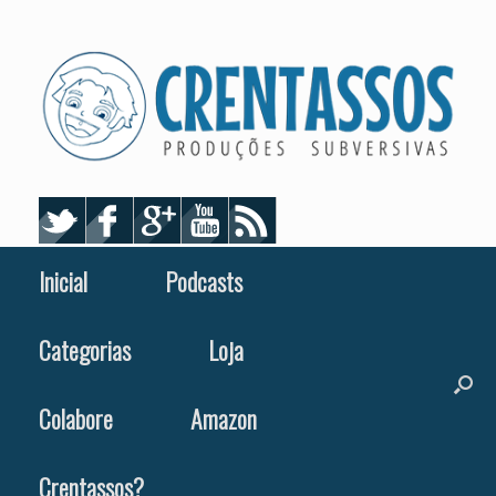
Skip
to
content
Inicial
Podcasts
Categorias
Loja
Colabore
Amazon
Crentassos?