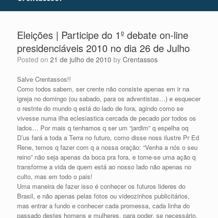
Eleições | Participe do 1º debate on-line
presidenciáveis 2010 no dia 26 de Julho
Posted on
21 de julho de 2010
by
Crentassos
Salve Crentassos!!
Como todos sabem, ser crente não consiste apenas em ir na
igreja no domingo (ou sabado, para os adventistas…) e esquecer
o restnte do mundo q está do lado de fora, agindo como se
vivesse numa ilha eclesiastica cercada de pecado por todos os
lados… Por mais q tenhamos q ser um “jardim” q espelha oq
D’us fará a toda a Terra no futuro, como disse noss ilustre Pr Ed
Rene, temos q fazer com q a nossa oração: “Venha a nós o seu
reino” não seja apenas da boca pra fora, e torne-se uma ação q
transforme a vida de quem está ao nosso lado não apenas no
culto, mas em todo o pais!
Uma maneira de fazer isso é conhecer os futuros lideres do
Brasil, e não apenas pelas fotos ou videozinhos publicitários,
mas entrar a fundo e conhecer cada promessa, cada linha do
passado destes homens e mulheres, para poder, se necessário,