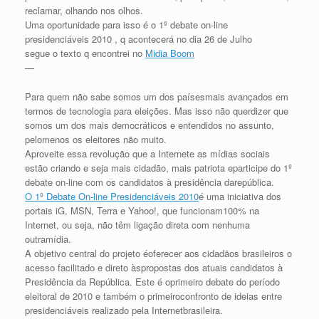
reclamar, olhando nos olhos.
Uma oportunidade para isso é o 1º debate on-line
presidenciáveis 2010 , q acontecerá no dia 26 de Julho
segue o texto q encontrei no
Midia Boom
—
Para quem não sabe somos um dos paísesmais avançados em
termos de tecnologia para eleições. Mas isso não querdizer que
somos um dos mais democráticos e entendidos no assunto,
pelomenos os eleitores não muito.
Aproveite essa revolução que a Internete as mídias sociais
estão criando e seja mais cidadão, mais patriota eparticipe do 1º
debate on-line com os candidatos à presidência darepública.
O 1º Debate On-line Presidenciáveis 2010
é uma iniciativa dos
portais iG, MSN, Terra e Yahoo!, que funcionam100% na
Internet, ou seja, não têm ligação direta com nenhuma
outramídia.
A objetivo central do projeto éoferecer aos cidadãos brasileiros o
acesso facilitado e direto àspropostas dos atuais candidatos à
Presidência da República. Este é oprimeiro debate do período
eleitoral de 2010 e também o primeiroconfronto de ideias entre
presidenciáveis realizado pela Internetbrasileira.