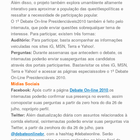
Além disso, o projeto também explora umambiente altamente
interativo para aproximar a população das questõespolíticas e
ressaltar a necessidade de participação popular.
O 1º Debate On-line Presidenciáveis2010 também é feito pelo
internauta, que pode enviar questões sobrequalquer tema de
interesse. Para participar, existem três formas:
Auditório:
Para participar, basta acompanhar as informações
veiculadas nos sites iG, MSN, Terra e Yahoo!.
Perguntas:
Durante assemanas que antecedem o debate, os
internautas poderão enviar suasperguntas aos candidatos
através dos portais participantes. Bastavisitar os sites iG, MSN,
Terra e Yahoo! e acessar as páginas especiaissobre o 1º Debate
On-Line Presidenciáveis 2010.
Mídias Sociais
Facebook:
Após curtir a página
Debate On-line 2010
,os
internautas poderão confirmar sua presença no evento, assim
comopostar suas perguntas a partir da zero hora do dia 26 de
julho, nopróprio perfil.
Twitter:
Além daatualização diária com assuntos relacionados à
corrida eleitoral, osinternautas poderão enviar suas perguntas via
Twitter, a partir da zerohora do dia 26 de julho, para
@debateonlinebr
, com a hashtag #debateonline. Serão
selecionadas perguntas a serem realizadas no bloco final do