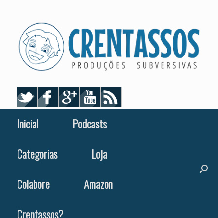
Skip
to
content
Inicial
Podcasts
Categorias
Loja
Colabore
Amazon
Crentassos?