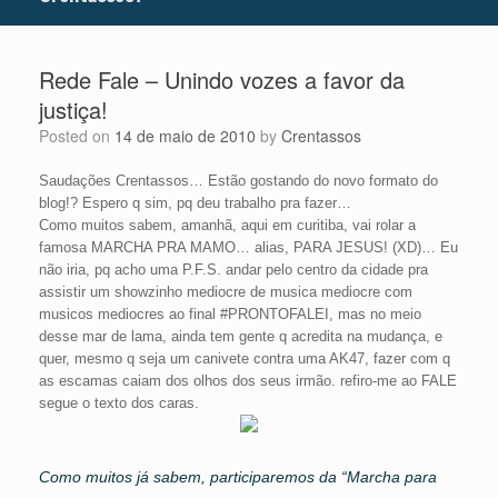
Rede Fale – Unindo vozes a favor da
justiça!
Posted on
14 de maio de 2010
by
Crentassos
Saudações Crentassos… Estão gostando do novo formato do
blog!? Espero q sim, pq deu trabalho pra fazer…
Como muitos sabem, amanhã, aqui em curitiba, vai rolar a
famosa MARCHA PRA MAMO… alias, PARA JESUS! (XD)… Eu
não iria, pq acho uma P.F.S. andar pelo centro da cidade pra
assistir um showzinho mediocre de musica mediocre com
musicos mediocres ao final #PRONTOFALEI, mas no meio
desse mar de lama, ainda tem gente q acredita na mudança, e
quer, mesmo q seja um canivete contra uma AK47, fazer com q
as escamas caiam dos olhos dos seus irmão. refiro-me ao FALE
segue o texto dos caras.
Como muitos já sabem, participaremos da “Marcha para