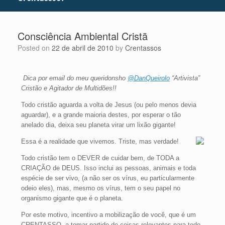
Consciência Ambiental Cristã
Posted on
22 de abril de 2010
by
Crentassos
Dica por email do meu queridonsho
@DanQueirolo
“Artivista”
Cristão e Agitador de Multidões!!
Todo cristão aguarda a volta de Jesus (ou pelo menos devia
aguardar), e a grande maioria destes, por esperar o tão
anelado dia, deixa seu planeta virar um lixão gigante!
Essa é a realidade que vivemos. Triste, mas verdade!
Todo cristão tem o DEVER de cuidar bem, de TODA a
CRIAÇÃO de DEUS. Isso inclui as pessoas, animais e toda
espécie de ser vivo, (a não ser os vírus, eu particularmente
odeio eles), mas, mesmo os vírus, tem o seu papel no
organismo gigante que é o planeta.
Por este motivo, incentivo a mobilização de você, que é um
CRENTASSO, a tomar partido de coisas relevantes para todo