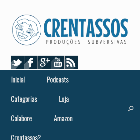
Skip
to
content
Inicial
Podcasts
Categorias
Loja
Colabore
Amazon
Crentassos?