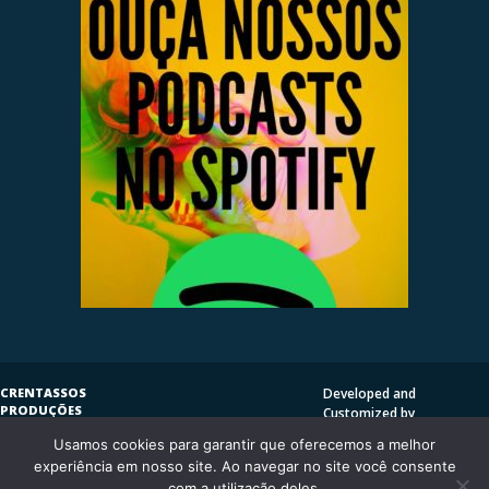
CRENTASSOS
Developed and
PRODUÇÕES
Customized by
SUBVERSIVAS
HENRIQUE SERRAT | LP
Usamos cookies para garantir que oferecemos a melhor
COPYLEFT
©
2009
DESIGN
CRENTASSOS
experiência em nosso site. Ao navegar no site você consente
Using
Vantage Theme
and
CURITIBA/PR - BRASIL
com a utilização deles.