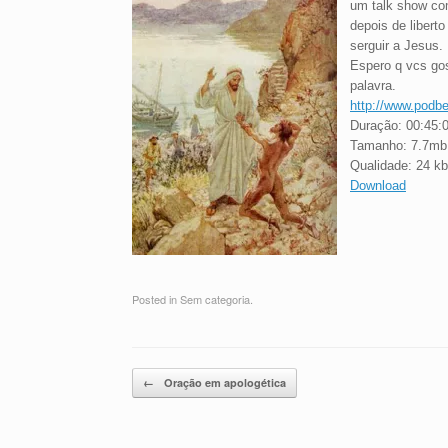
um talk show co
depois de libert
serguir a Jesus.
Espero q vcs g
palavra.
http://www.podbe
Duração: 00:45:
Tamanho: 7.7mb
Qualidade: 24 k
Download
Posted in Sem categoria.
Post navigation
←
Oração em apologética