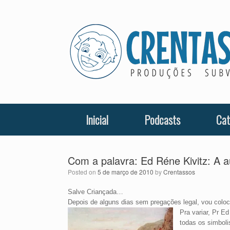
Skip
to
content
Inicial
Podcasts
Cat
Com a palavra: Ed Réne Kivitz: A a
Posted on
5 de março de 2010
by
Crentassos
Salve Criançada…
Depois de alguns dias sem pregações legal, vou colo
Pra variar, Pr 
todas os simboli