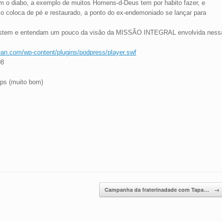
m o diabo, a exemplo de muitos Homens-d-Deus tem por habito fazer, e
o o coloca de pé e restaurado, a ponto do ex-endemoniado se lançar para
ostem e entendam um pouco da visão da MISSÃO INTEGRAL envolvida ness
an.com/wp-content/plugins/podpress/player.swf
08
bps (muito bom)
Campanha da fraterinadade com Tapa…
→