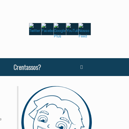
Crentassos?
e