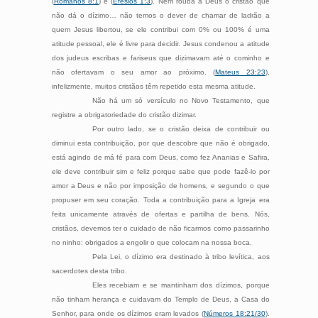
(
Romanos 8:1
) e (
Efésios 1:3
). Nem rouba a Deus o cristão que
não dá o dízimo… não temos o dever de chamar de ladrão a
quem Jesus libertou, se ele contribui com 0% ou 100% é uma
atitude pessoal, ele é livre para decidir. Jesus condenou a atitude
dos judeus escribas e fariseus que dizimavam até o cominho e
não ofertavam o seu amor ao próximo. (
Mateus 23:23
),
infelizmente, muitos cristãos têm repetido esta mesma atitude.
Não há um só versículo no Novo Testamento, que
registre a obrigatoriedade do cristão dizimar.
Por outro lado, se o cristão deixa de contribuir ou
diminui esta contribuição, por que descobre que não é obrigado,
está agindo de má fé para com Deus, como fez Ananias e Safira,
ele deve contribuir sim e feliz porque sabe que pode fazê-lo por
amor a Deus e não por imposição de homens, e segundo o que
propuser em seu coração. Toda a contribuição para a Igreja era
feita unicamente através de ofertas e partilha de bens. Nós,
cristãos, devemos ter o cuidado de não ficarmos como passarinho
no ninho: obrigados a engolir o que colocam na nossa boca.
Pela Lei, o dízimo era destinado à tribo levítica, aos
sacerdotes desta tribo.
Eles recebiam e se mantinham dos dízimos, porque
não tinham herança e cuidavam do Templo de Deus, a Casa do
Senhor, para onde os dízimos eram levados (
Números 18:21/30
).