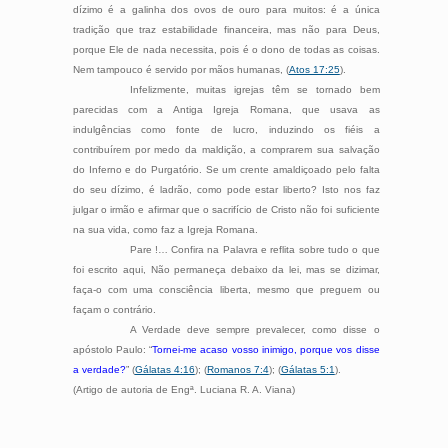
dízimo é a galinha dos ovos de ouro para muitos: é a única
tradição que traz estabilidade financeira, mas não para Deus,
porque Ele de nada necessita, pois é o dono de todas as coisas.
Nem tampouco é servido por mãos humanas, (
Atos 17:25
).
Infelizmente, muitas igrejas têm se tornado bem
parecidas com a Antiga Igreja Romana, que usava as
indulgências como fonte de lucro, induzindo os fiéis a
contribuírem por medo da maldição, a comprarem sua salvação
do Inferno e do Purgatório. Se um crente amaldiçoado pelo falta
do seu dízimo, é ladrão, como pode estar liberto? Isto nos faz
julgar o irmão e afirmar que o sacrifício de Cristo não foi suficiente
na sua vida, como faz a Igreja Romana.
Pare !… Confira na Palavra e reflita sobre tudo o que
foi escrito aqui, Não permaneça debaixo da lei, mas se dizimar,
faça-o com uma consciência liberta, mesmo que preguem ou
façam o contrário.
A Verdade deve sempre prevalecer, como disse o
apóstolo Paulo: “
Tornei-me acaso vosso inimigo, porque vos disse
a verdade?
” (
Gálatas 4:16
); (
Romanos 7:4
); (
Gálatas 5:1
).
(Artigo de autoria de Engª. Luciana R. A. Viana)