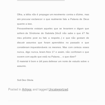
————————————————————-
Olha, a idéia não é propagar um movimento contra o dízimo, mas
sim procurar esclarecer o que realmente fala a Palavra de Deus
quanto a isso.
Provavelmente existam aqueles que se levantem e digam que
sofrem de Síndrome de Gabriela (Você não sabe o que é? No
meu próximo post eu falo a respeito..) e que não gostam de
discutir assuntos que foram aprendidos no passado e que
consideram inquestionáveis os mesmos. Mas com certeza esses
nunca, digo nunca, leram Atos 17 e assim, não confrotam o que
ouvem com aquilo que está na Palavra… o que dizer?
O material é bom e útil para delinear um norte de estudo sobre o
assunto.
Soli Deo Gloria
Posted in
Artigos
and tagged
Uncategorized
.