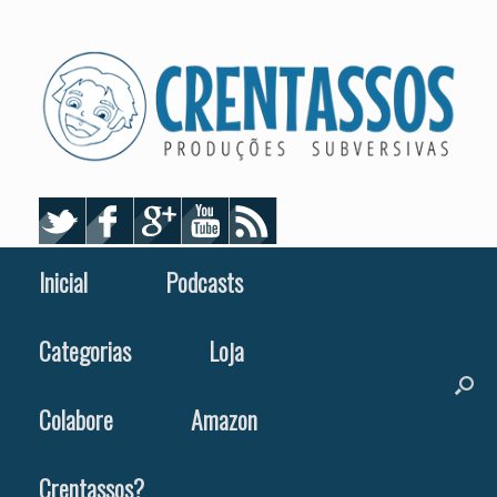
Skip
to
content
Inicial
Podcasts
Categorias
Loja
Colabore
Amazon
Crentassos?