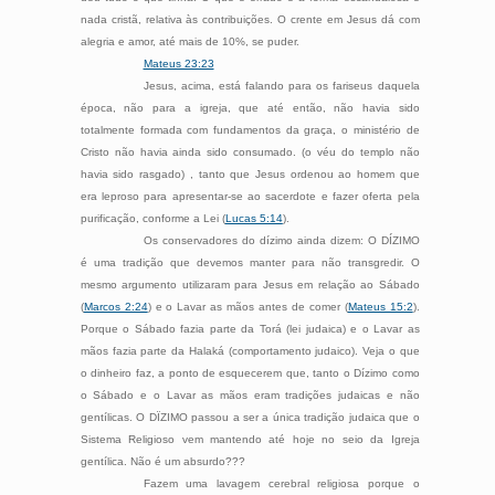
nada cristã, relativa às contribuições. O crente em Jesus dá com
alegria e amor, até mais de 10%, se puder.
Mateus 23:23
Jesus, acima, está falando para os fariseus daquela
época, não para a igreja, que até então, não havia sido
totalmente formada com fundamentos da graça, o ministério de
Cristo não havia ainda sido consumado. (o véu do templo não
havia sido rasgado) , tanto que Jesus ordenou ao homem que
era leproso para apresentar-se ao sacerdote e fazer oferta pela
purificação, conforme a Lei (
Lucas 5:14
).
Os conservadores do dízimo ainda dizem: O DÍZIMO
é uma tradição que devemos manter para não transgredir. O
mesmo argumento utilizaram para Jesus em relação ao Sábado
(
Marcos 2:24
) e o Lavar as mãos antes de comer (
Mateus 15:2
).
Porque o Sábado fazia parte da Torá (lei judaica) e o Lavar as
mãos fazia parte da Halaká (comportamento judaico). Veja o que
o dinheiro faz, a ponto de esquecerem que, tanto o Dízimo como
o Sábado e o Lavar as mãos eram tradições judaicas e não
gentílicas. O DÏZIMO passou a ser a única tradição judaica que o
Sistema Religioso vem mantendo até hoje no seio da Igreja
gentílica. Não é um absurdo???
Fazem uma lavagem cerebral religiosa porque o