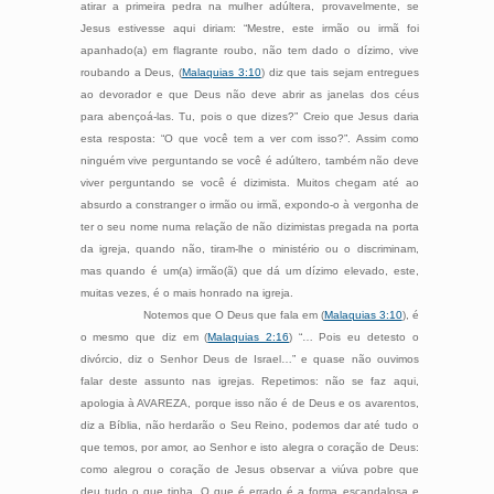
atirar a primeira pedra na mulher adúltera, provavelmente, se
Jesus estivesse aqui diriam: “Mestre, este irmão ou irmã foi
apanhado(a) em flagrante roubo, não tem dado o dízimo, vive
roubando a Deus, (
Malaquias 3:10
) diz que tais sejam entregues
ao devorador e que Deus não deve abrir as janelas dos céus
para abençoá-las. Tu, pois o que dizes?” Creio que Jesus daria
esta resposta: “O que você tem a ver com isso?”. Assim como
ninguém vive perguntando se você é adúltero, também não deve
viver perguntando se você é dizimista. Muitos chegam até ao
absurdo a constranger o irmão ou irmã, expondo-o à vergonha de
ter o seu nome numa relação de não dizimistas pregada na porta
da igreja, quando não, tiram-lhe o ministério ou o discriminam,
mas quando é um(a) irmão(ã) que dá um dízimo elevado, este,
muitas vezes, é o mais honrado na igreja.
Notemos que O Deus que fala em (
Malaquias 3:10
), é
o mesmo que diz em (
Malaquias 2:16
) “… Pois eu detesto o
divórcio, diz o Senhor Deus de Israel…” e quase não ouvimos
falar deste assunto nas igrejas. Repetimos: não se faz aqui,
apologia à AVAREZA, porque isso não é de Deus e os avarentos,
diz a Bíblia, não herdarão o Seu Reino, podemos dar até tudo o
que temos, por amor, ao Senhor e isto alegra o coração de Deus:
como alegrou o coração de Jesus observar a viúva pobre que
deu tudo o que tinha. O que é errado é a forma escandalosa e