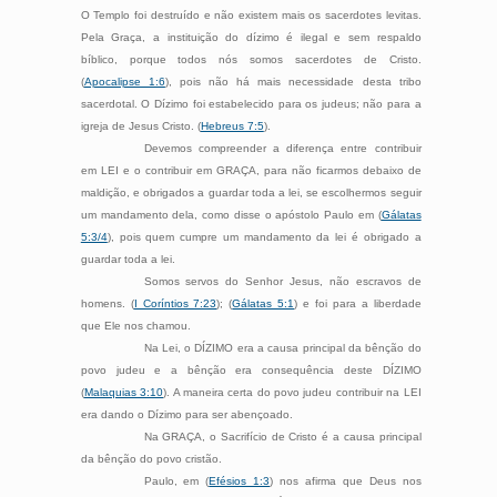
O Templo foi destruído e não existem mais os sacerdotes levitas.
Pela Graça, a instituição do dízimo é ilegal e sem respaldo
bíblico, porque todos nós somos sacerdotes de Cristo.
(
Apocalipse 1:6
), pois não há mais necessidade desta tribo
sacerdotal. O Dízimo foi estabelecido para os judeus; não para a
igreja de Jesus Cristo. (
Hebreus 7:5
).
Devemos compreender a diferença entre contribuir
em LEI e o contribuir em GRAÇA, para não ficarmos debaixo de
maldição, e obrigados a guardar toda a lei, se escolhermos seguir
um mandamento dela, como disse o apóstolo Paulo em (
Gálatas
5:3/4
), pois quem cumpre um mandamento da lei é obrigado a
guardar toda a lei.
Somos servos do Senhor Jesus, não escravos de
homens. (
I Coríntios 7:23
); (
Gálatas 5:1
) e foi para a liberdade
que Ele nos chamou.
Na Lei, o DÍZIMO era a causa principal da bênção do
povo judeu e a bênção era consequência deste DÍZIMO
(
Malaquias 3:10
). A maneira certa do povo judeu contribuir na LEI
era dando o Dízimo para ser abençoado.
Na GRAÇA, o Sacrifício de Cristo é a causa principal
da bênção do povo cristão.
Paulo, em (
Efésios 1:3
) nos afirma que Deus nos