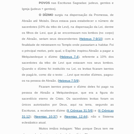
POVOS
nas Escrituras Sagradas: judeus, gentios e
Igreja (judeus + gentios).
O DÍZIMO
surgiu na dispensação da Promessa, de
Abraão até Moisés. Deus estava para estabelecer o número de
sacerdotes (10% da tribo de Levi), na dispensação da Lei, dentre
os filhos de Levi, que já se encontravam nos lombos (no corpo)
de Abraão, seriam seus descendentes (
Hebreus 7:9/10
) com a
finalidade de ministrarem no Templo onde passariam a habitar. Foi
o principal motivo, pelo qual, o Espírito inspirou Abraão a pagar a
Melquisedeque o dízimo (
Hebreus 7:4
), referente a 10% dos
sacerdotes da tribo de Levi que estavam nos seus lombos.
Quando o dízimo foi instituído na Lei, os levitas ficaram isentos
de pagá-lo, como diz o texto: …Levi que recebe dízimos, pagou-
os na pessoa de Abraão. (
Hebreus 7:5/9
).
Ficaram isentos porque o dízimo deles foi pago na
pessoa de Abraão a Melquisedeque, que era a figura do
sacerdócio eterno de Cristo. Os sacerdotes levitas foram os
únicos autorizados por Deus, aqui na terra, segundo as
Escrituras, a receberem dízimo (
II Crónicas 31:5/6
) e (
II Crónicas
31:12
); (
Neemias 10:37
) e (
Neemias 12:44
), não o Sistema
eclesiástico atual.
Muitos irmãos indagam: “Mas porque Deus tem me