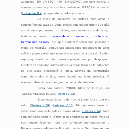
abençoou “EM CRISTO”, não “EM DÍZIMO”, por este motivo, a
maneira correta do povo cristão contribuir em GRAÇA é no uso de
(
II Coríntios 9:7
), porque abençoados já somos.
Ao invés de incentivar os cristãos, com amor, a
contribuírem na casa de Deus, muitas autoridades dizem que não
o obrigam o pagamento do dízimo, mas usam textos do antigo
testamento, como:
…repreenderei o devorador
;
…roubais ao
Senhor nos dízimos..
etc, que produzem temor nas pessoas e
medo de maldição, porque tais autoridades dependem de altos
salários pagos pelas igrejas ou têm receio que a obra do Senhor
seja prejudicada se não houver imposição ou, por despreparo
repetem os erros dos outros líderes, a todos faltando fé suficiente
de que Deus prosperará a igreja, através da contribuição
espontânea dos irmãos, como ocorria na igreja primitiva. O
resultado disso tudo é o engano, o desvio da Verdade.
Cristo não colocou “VINHO NOVO”(A GRAÇA) em
“ODRES VELHOS”(A LEI). (
Marcos 2:22
).
Jesus estabeleceu tudo novo e jogou fora o que era
velho (
Gálatas 4:30
); (
Hebreus 8:13
). Não podemos fazer do
cristianismo uma seita judaica. Paulo afirma (
Gálatas 2:14
). Toda
esta confusão sobre o Dízimo seria erradicada do nosso meio se
nos empenhássemos mais em conhecer profundamente a
Palavra, sermos adultos na fé e não meninos. Se quisermos nos