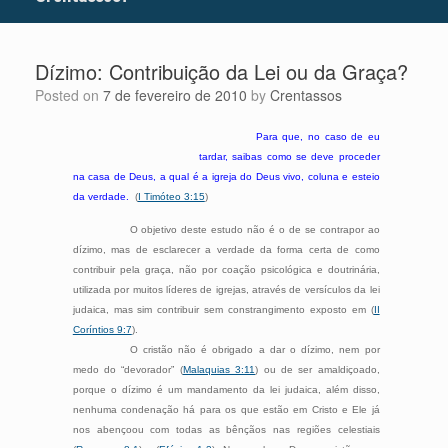
Dízimo: Contribuição da Lei ou da Graça?
Posted on
7 de fevereiro de 2010
by
Crentassos
Para que, no caso de eu
tardar, saibas como se deve proceder
na casa de Deus, a qual é a igreja do Deus vivo, coluna e esteio
da verdade.
(
I Timóteo 3:15
)
O objetivo deste estudo não é o de se contrapor ao
dízimo, mas de esclarecer a verdade da forma certa de como
contribuir pela graça, não por coação psicológica e doutrinária,
utilizada por muitos líderes de igrejas, através de versículos da lei
judaica, mas sim contribuir sem constrangimento exposto em (
II
Coríntios 9:7
).
O cristão não é obrigado a dar o dízimo, nem por
medo do “devorador” (
Malaquias 3:11
) ou de ser amaldiçoado,
porque o dízimo é um mandamento da lei judaica, além disso,
nenhuma condenação há para os que estão em Cristo e Ele já
nos abençoou com todas as bênçãos nas regiões celestiais