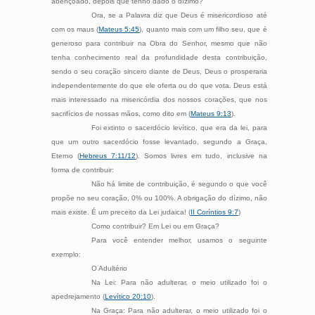
abençoado, depois que tenho dado o dízimo?”
Ora, se a Palavra diz que Deus é misericordioso até
com os maus (
Mateus 5:45
), quanto mais com um filho seu, que é
generoso para contribuir na Obra do Senhor, mesmo que não
tenha conhecimento real da profundidade desta contribuição,
sendo o seu coração sincero diante de Deus, Deus o prosperaria
independentemente do que ele oferta ou do que vota. Deus está
mais interessado na misericórdia dos nossos corações, que nos
sacrifícios de nossas mãos, como dito em (
Mateus 9:13
).
Foi extinto o sacerdócio levítico, que era da lei, para
que um outro sacerdócio fosse levantado, segundo a Graça,
Eterno (
Hebreus 7:11/12
). Somos livres em tudo, inclusive na
forma de contribuir:
Não há limite de contribuição, é segundo o que você
propõe no seu coração, 0% ou 100%. A obrigação do dízimo, não
mais existe. É um preceito da Lei judaica! (
II Coríntios 9:7
)
Como contribuir? Em Lei ou em Graça?
Para você entender melhor, usamos o seguinte
exemplo:
O Adultério
Na Lei: Para não adulterar, o meio utilizado foi o
apedrejamento (
Levítico 20:10
).
Na Graça: Para não adulterar, o meio utilizado foi o