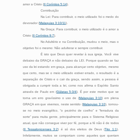
amor a Cristo (
II Coríntios 5:14
).
Contribuição
Na Lei: Para contribuir, o meio utilizado foi o medo do
devorador (
Malaquias 3:10/11
).
Na Graça: Para contribuir, o meio utilizado é o amor a
Cristo (
II Coríntios 9:7
).
No Adultério e na Contribuição, mudou o meio, mas o
objetivo foi o mesmo: Não adulterar e sempre contribuir.
É isto que Deus quer revelar à sua igreja. Você vive
debaixo da GRAÇA e não debaixo da LEI. Porque quando se faz
uso da lei estando em graça, para alcançar certo objetivo, mesmo
que certo, mas se o meio utilizado estiver errado, o resultado é a
separação de Cristo e o cair da graça, sendo assim, a pessoa é
obrigada a cumprir toda a lei, como nos afirma o Espírito Santo
através de Paulo em (
Gálatas 5:3/4
). É por este motivo que se
torna um erro gravíssimo o uso de (
Malaquias 3:10
) em plena
GRAÇA em que vivemos, neste sentido (
Malaquias 3:10
), tornou-
se no meio evangélico, “o pezinho de coelho” e “ferradura da
sorte” para muita gente, principalmente para o Sistema Religioso
atual, que não consegue viver por fé, porque a fé não é de todos
(
II Tessalonicenses 3:2
) é só dos eleitos de Deus (
Tito 1:1
).
Infelizmente, muitos se comportam como aqueles que queriam