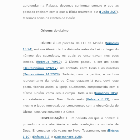
aprofundar na Palavra, devemos confrontar sempre o que as
pessoas ensinam com o que a Bíblia realmente diz (
I João 2:27
),
fazermos como os crentes de Beréia.
Origens do dízimo
DÍZIMO
é um preceito da LEI de Moisés (
Números
18:24
), embora Abraão tenha dizimado antes da Lei, no lugar do
número dos sacerdotes, os quais se encontravam nos seus
lombos. (
Hebreus 7:9/10
). O Dízimo passou a ser um pacto
(
Deuteronômio 12:6/17
), um contrato, entre Deus e os israelitas
(
Deuteronômio 14:22/28
). Todavia, nem os gentios, e nenhum
representante da Igreja de Cristo estavam lá para ouvir este
pacto, ficando assim, a Igreja atualmente, comprometida com o
dízimo. Porém, como Jesus cumpriu toda a lei (
Romanos 10:4
),
ao estabelecer uma Novo Testamento (
Hebreus 8:13
), nem
mesmo o judeu tem qualquer compromisso com a observância do
Dízimo, uma vez convertido a Cristo.
DISPENSAÇÃO
: É um período em que o homem é
provado na sua obediência a certa revelação da vontade de
Deus. Encontra-se três vezes no Novo Testamento, em (
Efésios
1:10
); (
Efésios 3:2
) e (
Colossenses 1:25
).