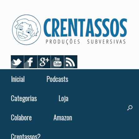
Skip
to
content
Inicial
Podcasts
Categorias
Loja
Colabore
Amazon
Crentassos?