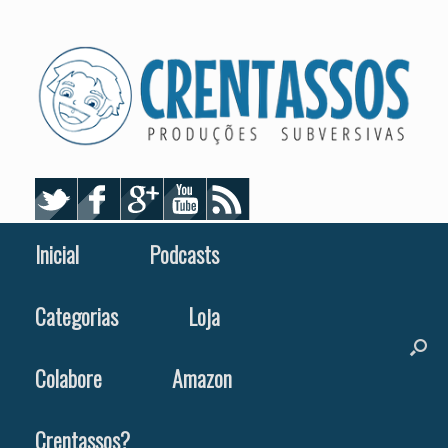
Skip
to
content
Inicial
Podcasts
Categorias
Loja
Colabore
Amazon
Crentassos?