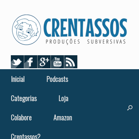
Skip
to
content
Inicial
Podcasts
Categorias
Loja
Colabore
Amazon
Crentassos?