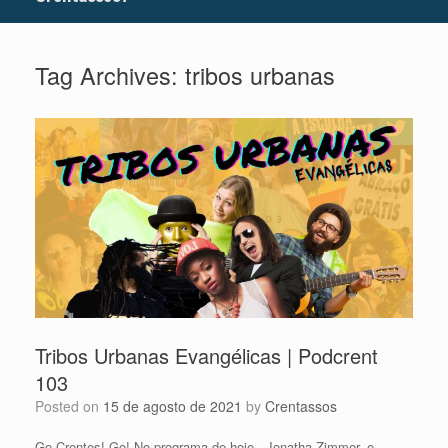
Tag Archives:
tribos urbanas
Tribos Urbanas Evangélicas | Podcrent
103
Posted on
15 de agosto de 2021
by
Crentassos
Go Crentes! Go! No programa de hoje, .Jonatha Zimmer. e