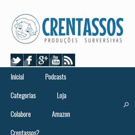
Skip
to
content
Inicial
Podcasts
Categorias
Loja
Colabore
Amazon
Crentassos?