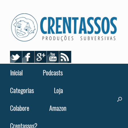
Skip
to
content
Inicial
Podcasts
Categorias
Loja
Colabore
Amazon
Crentassos?