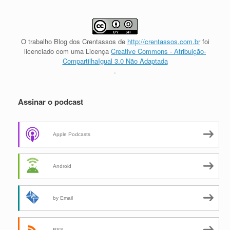
O trabalho
Blog dos Crentassos
de
http://crentassos.com.br
foi
licenciado com uma Licença
Creative Commons - Atribuição-
CompartilhaIgual 3.0 Não Adaptada
.
Assinar o podcast
Apple Podcasts
Android
by Email
RSS