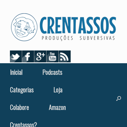
Skip
to
content
Inicial
Podcasts
Categorias
Loja
Colabore
Amazon
Crentassos?