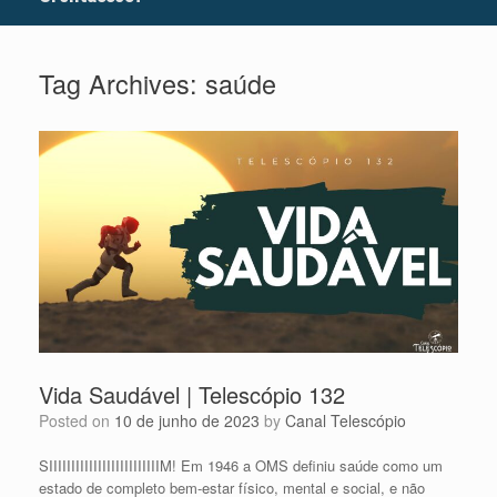
Tag Archives:
saúde
Vida Saudável | Telescópio 132
Posted on
10 de junho de 2023
by
Canal Telescópio
SIIIIIIIIIIIIIIIIIIIIIIIIIM! Em 1946 a OMS definiu saúde como um
estado de completo bem-estar físico, mental e social, e não