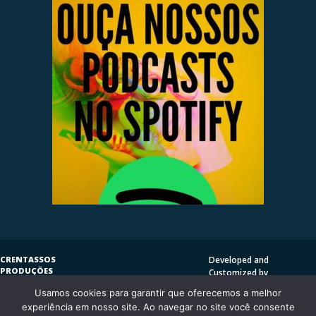
CRENTASSOS
Developed and
PRODUÇÕES
Customized by
SUBVERSIVAS
HENRIQUE SERRAT | LP
Usamos cookies para garantir que oferecemos a melhor
COPYLEFT
©
2009
DESIGN
CRENTASSOS
experiência em nosso site. Ao navegar no site você consente
Using
Vantage Theme
and
CURITIBA/PR - BRASIL