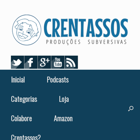
Skip
to
content
Inicial
Podcasts
Categorias
Loja
Colabore
Amazon
Crentassos?