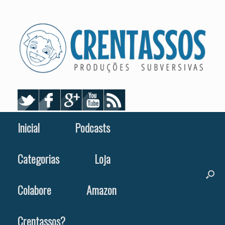
Skip
to
content
Inicial
Podcasts
Categorias
Loja
Colabore
Amazon
Crentassos?