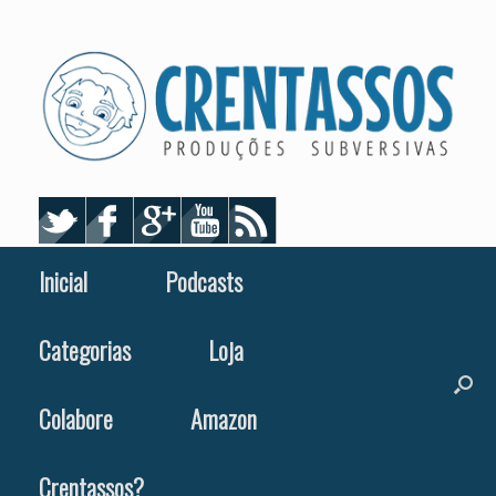
Skip
to
content
Inicial
Podcasts
Categorias
Loja
Colabore
Amazon
Crentassos?