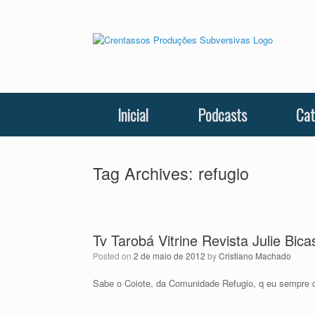
Skip
to
content
Inicial
Podcasts
Cat
Tag Archives:
refugio
Tv Tarobá Vitrine Revista Julie Bi
Posted on
2 de maio de 2012
by
Cristiano Machado
Sabe o Coiote, da Comunidade Refugio, q eu sempre c