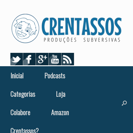
Skip
to
content
Inicial
Podcasts
Categorias
Loja
Colabore
Amazon
Crentassos?