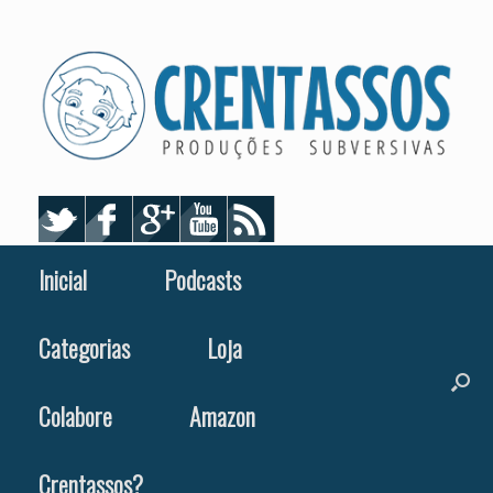
Skip
to
content
Inicial
Podcasts
Categorias
Loja
Colabore
Amazon
Crentassos?