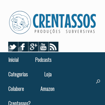
Skip
to
content
Inicial
Podcasts
Categorias
Loja
Colabore
Amazon
Crentassos?