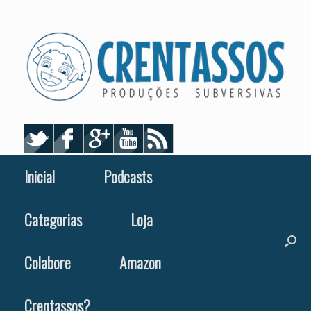
Skip
to
content
Inicial
Podcasts
Categorias
Loja
Colabore
Amazon
Crentassos?