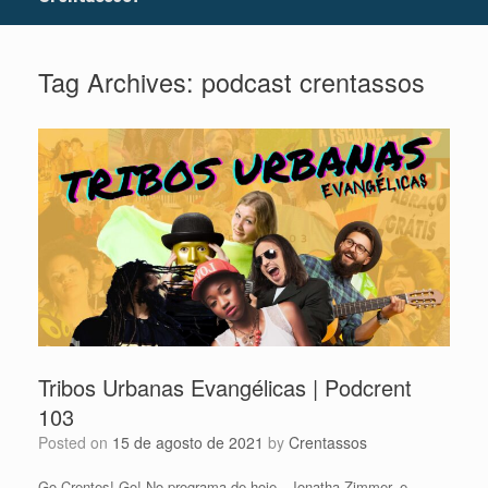
Tag Archives:
podcast crentassos
Tribos Urbanas Evangélicas | Podcrent
103
Posted on
15 de agosto de 2021
by
Crentassos
Go Crentes! Go! No programa de hoje, .Jonatha Zimmer. e