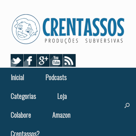
Skip
to
content
Inicial
Podcasts
Categorias
Loja
Colabore
Amazon
Crentassos?