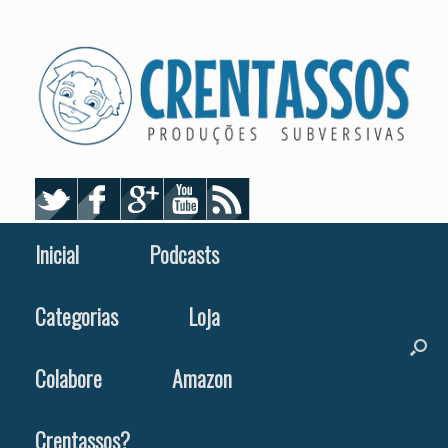
Skip
to
content
Inicial
Podcasts
Categorias
Loja
Colabore
Amazon
Crentassos?