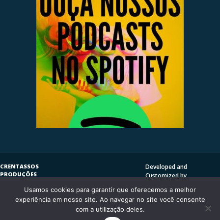
CRENTASSOS
Developed and
PRODUÇÕES
Customized by
SUBVERSIVAS
HENRIQUE SERRAT | LP
Usamos cookies para garantir que oferecemos a melhor
COPYLEFT
©
2009
DESIGN
CRENTASSOS
experiência em nosso site. Ao navegar no site você consente
Using
Vantage Theme
and
CURITIBA/PR - BRASIL
com a utilização deles.
WordPress.org