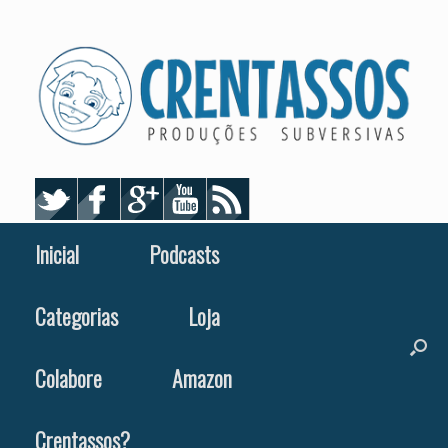
Skip
to
content
Inicial
Podcasts
Categorias
Loja
Colabore
Amazon
Crentassos?