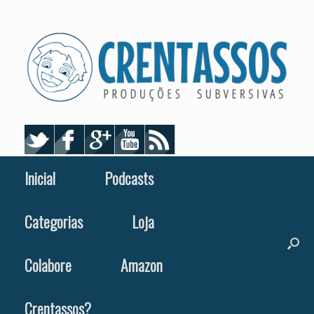
Skip
to
content
Inicial
Podcasts
Categorias
Loja
Colabore
Amazon
Crentassos?