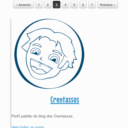
Post navigation
« Anterior
1
2
3
4
5
6
7
Próximo »
Crentassos
Perfil padrão do blog dos Crentassos.
Veja todos os posts