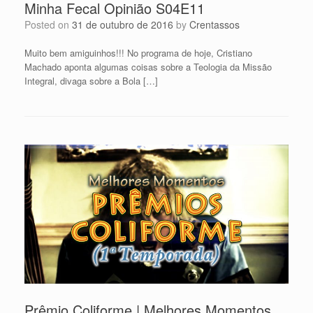
Minha Fecal Opinião S04E11
Posted on
31 de outubro de 2016
by
Crentassos
Muito bem amiguinhos!!! No programa de hoje, Cristiano
Machado aponta algumas coisas sobre a Teologia da Missão
Integral, divaga sobre a Bola […]
Prêmio Coliforme | Melhores Momentos