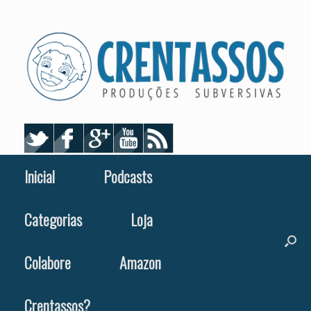
Skip
to
content
Inicial
Podcasts
Categorias
Loja
Colabore
Amazon
Crentassos?