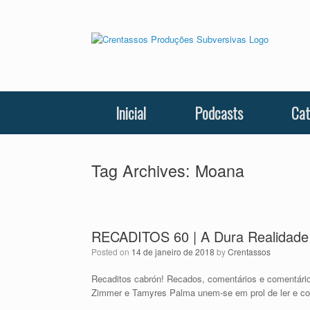
Skip
to
content
Inicial
Podcasts
Cat
Tag Archives:
Moana
RECADITOS 60 | A Dura Realidade
Posted on
14 de janeiro de 2018
by
Crentassos
Recaditos cabrón! Recados, comentários e comentár
Zimmer e Tamyres Palma unem-se em prol de ler e co