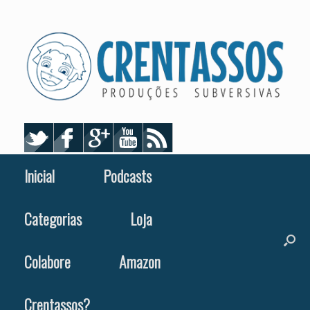
Skip
to
content
Inicial
Podcasts
Categorias
Loja
Colabore
Amazon
Crentassos?