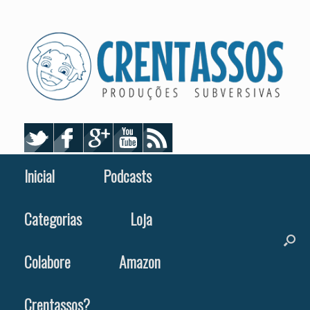
Skip
to
content
Inicial
Podcasts
Categorias
Loja
Colabore
Amazon
Crentassos?