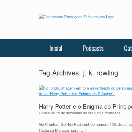
Skip
to
content
Inicial
Podcasts
Cat
Tag Archives:
j. k. rowling
Harry Potter e o Enigma do Príncip
Posted on
15 de dezembro de 2023
by
Crentassos
Go Crentes! Go! No Podcrent de número 126, Jonatha
Hadassa Marques para […]